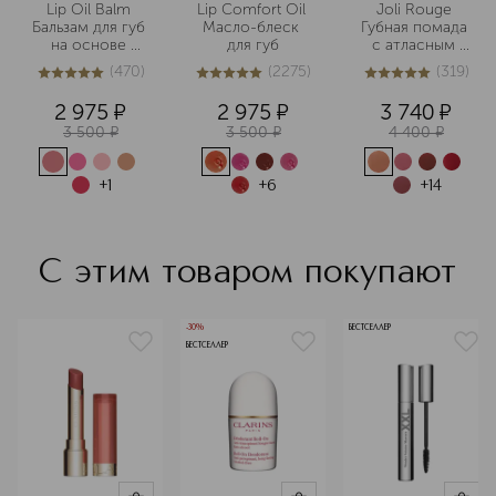
десятилетий. В линейке бренда есть
Lip Oil Balm 
Lip Comfort Oil 
Joli Rouge 
средства с активными
Бальзам для губ 
Масло-блеск 
Губная помада 
ингредиентами — для ухода за
на основе 
для губ
с атласным 
масел
эффектом
кожей, которой нужна особая
(
470
)
(
2275
)
(
319
)
4.9
из
5
470
5
из
5
2275
4.9
из
5
319
забота.
2 975
¤
2 975
¤
3 740
¤
Подробнее
3 500
¤
3 500
¤
4 400
¤
+
1
+
6
+
14
С этим товаром покупают
-30%
БЕСТСЕЛЛЕР
БЕСТСЕЛЛЕР