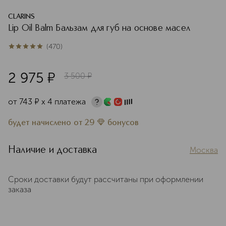
CLARINS
Lip Oil Balm Бальзам для губ на основе масел
(
470
)
4.9
из
5
470
2 975
¤
3 500
¤
от
743
¤
х 4 платежа
будет начислено
от
29
бонусов
Наличие и доставка
Москва
Сроки доставки будут рассчитаны при оформлении
заказа