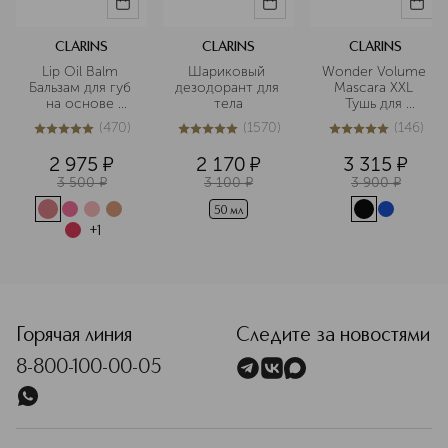
CLARINS
CLARINS
CLARINS
Lip Oil Balm 
Шариковый 
Wonder Volume 
Бальзам для губ 
дезодорант для 
Mascara XXL 
на основе 
тела
Тушь для 
масел
максимального 
(
470
)
(
1570
)
(
146
)
объема ресниц
4.9
из
5
470
5
из
5
1570
4.9
из
5
146
2 975
¤
2 170
¤
3 315
¤
3 500
¤
3 100
¤
3 900
¤
50 мл
+
1
<p class="MsoNormal"><span style="font-size: 12.0pt; line
Горячая линия
Следите за новостями
8-800-100-00-05