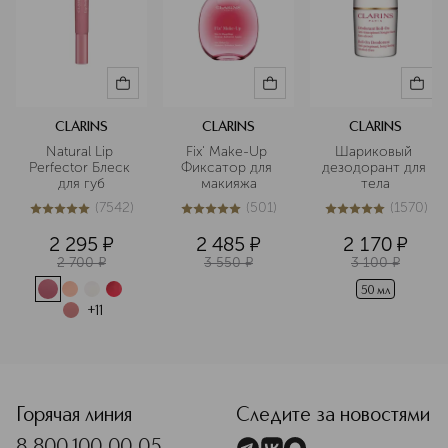
CLARINS
CLARINS
CLARINS
Natural Lip 
Fix' Make-Up 
Шариковый 
Perfector Блеск 
Фиксатор для 
дезодорант для 
для губ
макияжа
тела
(
7542
)
(
501
)
(
1570
)
5
из
5
7542
5
из
5
501
5
из
5
1570
2 295
¤
2 485
¤
2 170
¤
2 700
¤
3 550
¤
3 100
¤
50 мл
+
11
<p class="MsoNormal"><span style="font-size: 12.0pt; line-
Горячая линия
Следите за новостями