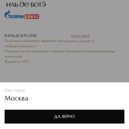
© ИЛЬ ДЕ БОТЭ
2026
Карта сайта
Политика в отношении обработки персональных данных и
конфиденциальности
Пользовательское соглашение и правила применения рекомендательных
технологий
Ведомость СОУТ
Ваш город
В КОРЗИНУ
КУПИТЬ СЕЙЧАС
Москва
Мы используем cookie-файлы и сервисы веб-аналитики. Они
необходимы для улучшения работы сайта. Подробнее –
OK
в
Политике конфиденциальности
ДА, ВЕРНО