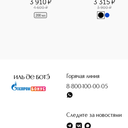
3 910
¤
3 315
¤
4 600
¤
3 900
¤
200 мл
Горячая линия
8-800-100-00-05
Следите за новостями