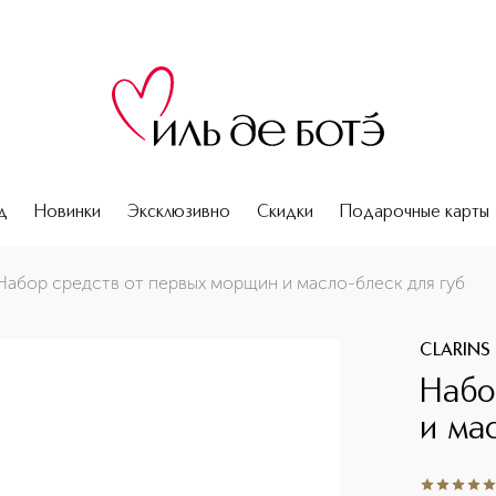
д
Новинки
Эксклюзивно
Скидки
Подарочные карты
губ
Набор средств от первых морщин и масло-блеск для губ
CLARINS
Набо
и ма
5
из
5
1