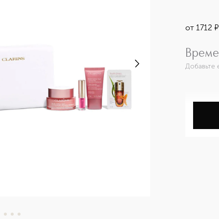
от
1712
Време
Добавьте 