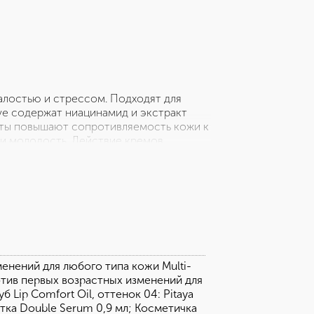
алостью и стрессом. Подходят для
ive содержат ниацинамид и экстракт
нты повышают сопротивляемость кожи к
 и молодость. Действие кремов
Serum — комплексное омолаживающее
ие и жизненную силу. Масло-блеск Lip
ъем, одновременно увлажняя и питая
5 см х 3,5 см х 27 см), которая на 87%
бора пригодна для вторичной
ась древесина из устойчиво
правила переработки.
енений для любого типа кожи Multi-
отив первых возрастных изменений для
б Lip Comfort Oil, оттенок 04: Pitaya
ка Double Serum 0,9 мл; Косметичка