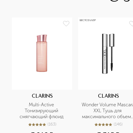
БЕСТСЕЛЛЕР
CLARINS
CLARINS
Multi-Active 
Wonder Volume Mascara
Тонизирующий 
XXL Тушь для 
смягчающий флюид 
максимального объема
ресниц
(
163
)
(
146
)
5
из
5
163
4.9
из
5
146