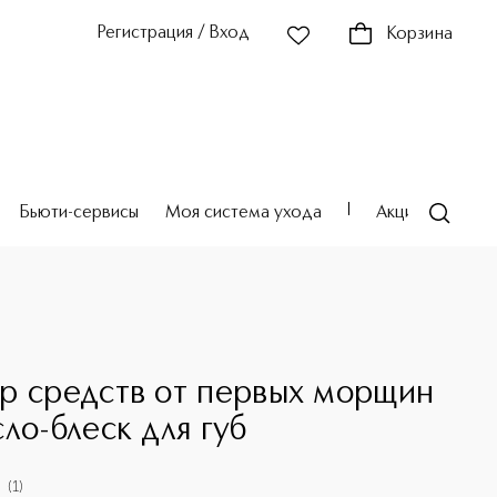
Регистрация / Вход
Корзина
Бьюти-сервисы
Моя система ухода
Акции
Театр
р средств от первых морщин
сло-блеск для губ
(
1
)