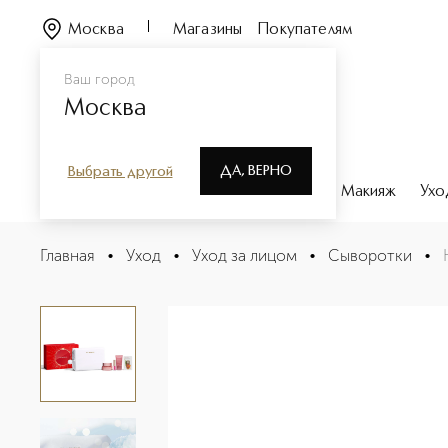
Москва
Магазины
Покупателям
Ваш город
Москва
ДА, ВЕРНО
Выбрать другой
Каталог
Бренды
Парфюмерия
Макияж
Ухо
Набор средств от первых морщин и масло-блеск для 
Главная
•
Уход
•
Уход за лицом
•
Сыворотки
•