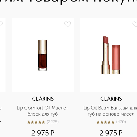
CLARINS
CLARINS
 
Lip Comfort Oil Масло-
Lip Oil Balm Бальзам для
блеск для губ
губ на основе масел
 
(
2275
)
(
470
)
5
из
5
2275
4.9
из
5
470
2 975
¤
2 975
¤