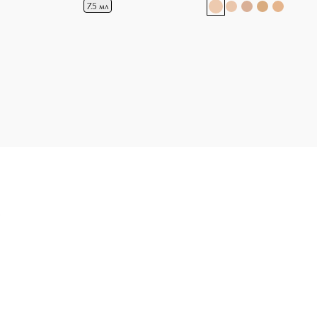
+
9
7.5 мл
Э