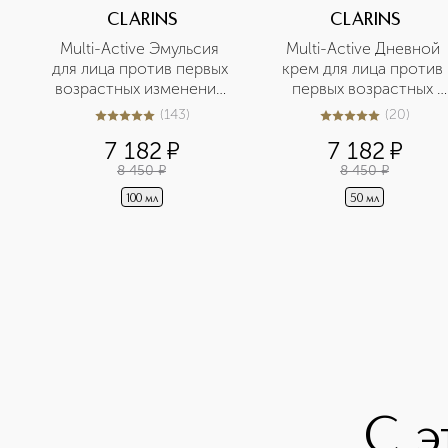
CLARINS
CLARINS
Multi-Active Эмульсия 
Multi-Active Дневной 
для лица против первых 
крем для лица против 
возрастных изменений 
первых возрастных 
для любого типа кожи 
изменений для всех 
(
143
)
(
20
)
5
из
5
143
4.9
из
5
20
типов кожи SPF 15
7 182
¤
7 182
¤
8 450
¤
8 450
¤
100 мл
50 мл
С э