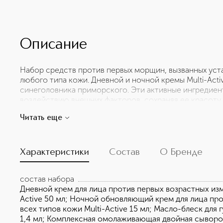
Описание
Набор средств против первых морщин, вызванных уст
любого типа кожи. Дневной и ночной кремы Multi-Act
синеголовника приморского. Эти активные ингредие
воздействию внешних факторов, сохраняя ее красоту
дополняет легендарная двойная сыворотка Double 
Читать еще
средство нового поколения, возвращающее коже сиян
Comfort Oil дарит губам блеск и соблазнительный об
кожу. Все средства помещены в стильную косметичку (1
изготовлена из переработанных волокон. Упаковка на
Характеристики
Состав
О Бренде
переработки.* Для производства картона использовал
управляемых лесов. *Необходимо учитывать местные 
состав набора
Дневной крем для лица против первых возрастных изм
Active 50 мл; Ночной обновляющий крем для лица пр
всех типов кожи Multi-Active 15 мл; Масло-блеск для гу
1,4 мл; Комплексная омолаживающая двойная сыворот