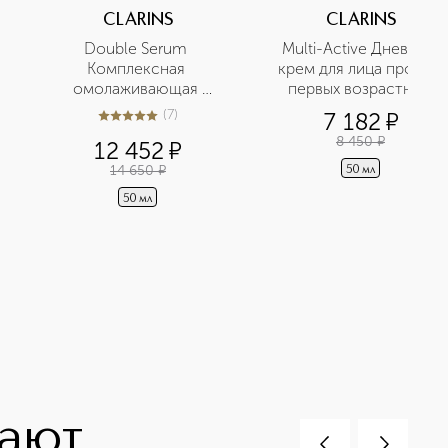
CLARINS
CLARINS
Double Serum 
Multi-Active Дневной 
Комплексная 
крем для лица против 
омолаживающая 
первых возрастных 
двойная сыворотка для 
изменений для любого 
(
7
)
7 182
¤
5
из
5
7
лица легкая текстура
типа кожи
8 450
¤
12 452
¤
14 650
¤
50 мл
50 мл
пают