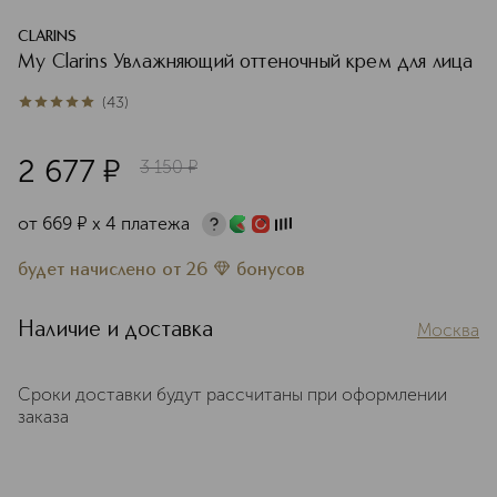
CLARINS
My Clarins Увлажняющий оттеночный крем для лица
(
43
)
4.9
из
5
43
2 677
¤
3 150
¤
от
669
¤
х 4 платежа
будет начислено
от
26
бонусов
Наличие и доставка
Москва
Сроки доставки будут рассчитаны при оформлении
заказа