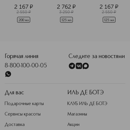
чувствительных 
2 167
¤
2 762
¤
2 167
¤
глаз
2 550
¤
3 250
¤
2 550
¤
200 мл
125 мл
125 мл
<p class="MsoNormal"><span style="font-size: 12.0pt; line
Горячая линия
Следите за новостями
8-800-100-00-05
Для вас
ИЛЬ ДЕ БОТЭ
Подарочные карты
КЛУБ ИЛЬ ДЕ БОТЭ
Сервисы красоты
Магазины
Доставка
Акции