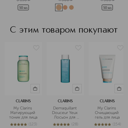
сияния SPF 25 
50 мл
50 мл
С этим товаром покупают
CLARINS
CLARINS
CLARINS
My Clarins 
Demaquillant 
My Clarins 
Матирующий 
Douceur Yeux 
Очищающий 
тоник для лица
Лосьон для 
гель для лица
снятия макияжа 
(
123
)
(
28
)
(
154
)
с 
5
из
5
123
5
из
5
28
5
из
5
154