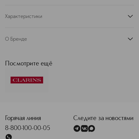
Характеристики
артикул
80106521CLR
О Бренде
Французская косметическая марка
Clarins — лидер в сегменте средств
ухода класса люкс в Европе. С
Посмотрите ещё
момента основания в 1954 году
движущей силой развития бренда
остаются две основополагающие
ценности: умение слушать женщин и
любовь к природе. Миссия
компании: делать жизнь прекраснее,
<p class="MsoNormal"><span style="font-size: 12.0pt; line
создавать лучший мир для будущих
поколений. Именно она определяет
любые решения бренда.
Горячая линия
Следите за новостями
Присоединяйтесь и станьте частью
8-800-100-00-05
истории Clarins! Бренд Clarins
формирует экспертизу и