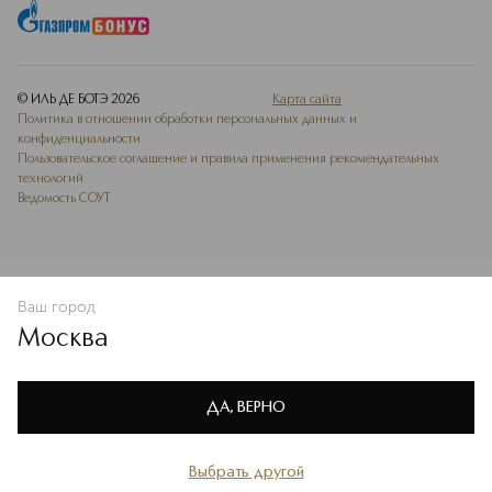
© ИЛЬ ДЕ БОТЭ
2026
Карта сайта
Политика в отношении обработки персональных данных и
конфиденциальности
Пользовательское соглашение и правила применения рекомендательных
технологий
Ведомость СОУТ
Ваш город
В КОРЗИНУ
КУПИТЬ СЕЙЧАС
Москва
Мы используем cookie-файлы и сервисы веб-аналитики. Они
необходимы для улучшения работы сайта. Подробнее –
OK
в
Политике конфиденциальности
ДА, ВЕРНО
Выбрать другой
Главная
Каталог
Избранное
Профиль
Корзина