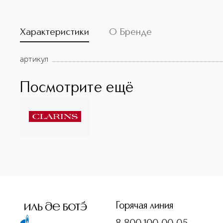
Характеристики
О Бренде
артикул
Посмотрите ещё
<p class="MsoNormal"><span style="font-size: 12.0pt; lin
Горячая линия