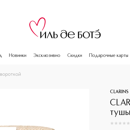
д
Новинки
Эксклюзивно
Скидки
Подарочные карты
ывороткой
CLARINS
CLAR
тушь
0
из
5
0