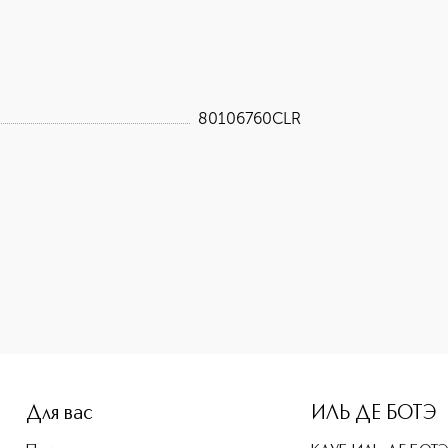
80106760CLR
e-height: 107%; color: #00b0f0;">CLARINS Набор в косметич
Для вас
ИЛЬ ДЕ БОТЭ