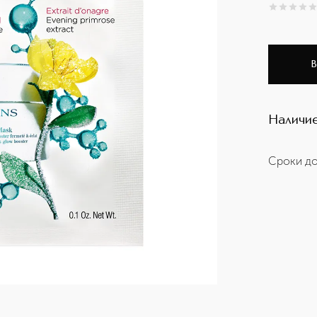
0
из
5
0
В
Наличие
Сроки до