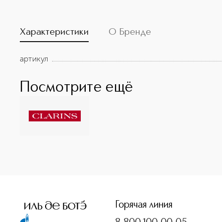
Характеристики
О Бренде
артикул
Посмотрите ещё
<p class="MsoNormal"><span style="font-size: 12.0pt; lin
Горячая линия