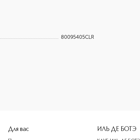
80095405CLR
e-height: 107%; color: #00b0f0;">CLARINS Криомаска для ли
Для вас
ИЛЬ ДЕ БОТЭ