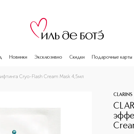
д
Новинки
Эксклюзивно
Скидки
Подарочные карты
o-Flash Cream Mask 4,5мл
ифтинга Cryo-Flash Cream Mask 4,5мл
CLARINS
CLAR
эффе
Crea