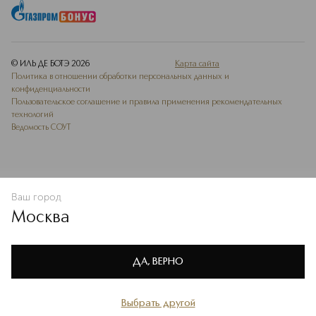
© ИЛЬ ДЕ БОТЭ
2026
Карта сайта
Политика в отношении обработки персональных данных и
конфиденциальности
Пользовательское соглашение и правила применения рекомендательных
технологий
Ведомость СОУТ
Ваш город
В КОРЗИНУ
КУПИТЬ СЕЙЧАС
Москва
Мы используем cookie-файлы и сервисы веб-аналитики. Они
необходимы для улучшения работы сайта. Подробнее –
OK
в
Политике конфиденциальности
ДА, ВЕРНО
Выбрать другой
Главная
Каталог
Избранное
Профиль
Корзина