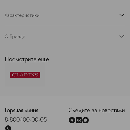
Характеристики
артикул
80086390CLR
О Бренде
Французская косметическая марка
Clarins — лидер в сегменте средств
ухода класса люкс в Европе. С
Посмотрите ещё
момента основания в 1954 году
движущей силой развития бренда
остаются две основополагающие
ценности: умение слушать женщин и
любовь к природе. Миссия
компании: делать жизнь прекраснее,
<p class="MsoNormal"><span style="font-size: 12.0pt; line
создавать лучший мир для будущих
поколений. Именно она определяет
любые решения бренда.
Горячая линия
Следите за новостями
Присоединяйтесь и станьте частью
8-800-100-00-05
истории Clarins! Бренд Clarins
формирует экспертизу и