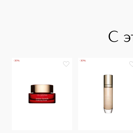
С э
-30%
-30%