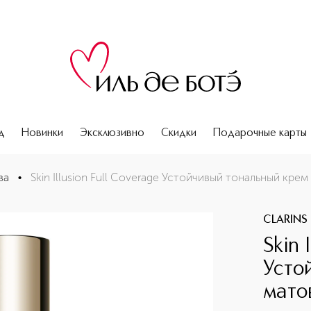
д
Новинки
Эксклюзивно
Скидки
Подарочные карты
м с матовым эффектом
ва
•
Skin Illusion Full Coverage Устойчивый тональный кр
CLARINS
Skin 
Усто
мато