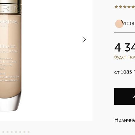
5
из
5
10
100
4 3
будет н
от
1085
В
Наличие