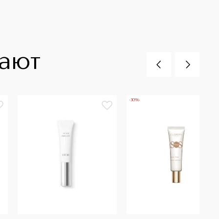
пают
-30%