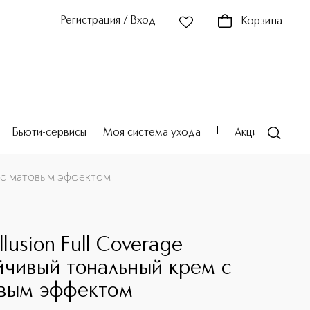
Регистрация / Вход
Корзина
Бьюти-сервисы
Моя система ухода
Акции
Театр
ем с матовым эффектом
Illusion Full Coverage
йчивый тональный крем с
вым эффектом