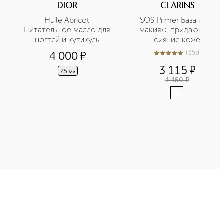
DIOR
CLARINS
Huile Abricot 
SOS Primer База под 
Питательное масло для 
макияж, придающая 
ногтей и кутикулы
сияние коже
(
359
)
4 000
¤
5
из
5
359
3 115
¤
7.5 мл
4 450
¤
e Устойчивый тональный крем с матовым эффектом приобретай
Э