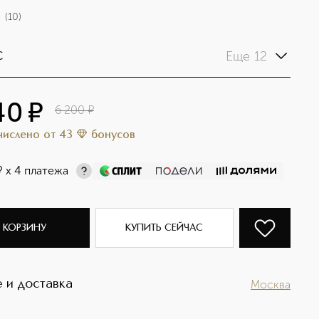
(
10
)
Еще 12
C
40
¤
6 200
¤
ачислено
от
43
бонусов
¤
х 4 платежа
 КОРЗИНУ
КУПИТЬ СЕЙЧАС
 и доставка
Москва