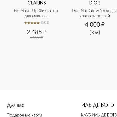
CLARINS
DIOR
Fix' Make-Up Фиксатор 
Dior Nail Glow Уход для 
для макияжа
красоты ногтей
(
501
)
4 000
¤
5
из
5
501
2 485
¤
10 мл
3 550
¤
-height: 107%; color: #00b0f0;">Skin Illusion Full Coverag
Для вас
ИЛЬ ДЕ БОТЭ
Подарочные карты
КЛУБ ИЛЬ ДЕ БОТ