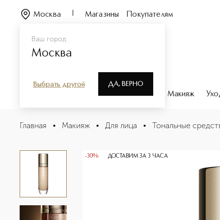
Москва
Магазины
Покупателям
Ваш город
Москва
ДА, ВЕРНО
Выбрать другой
Каталог
Бренды
Парфюмерия
Макияж
Ухо
Skin Illusion Full Coverage Устойчивый тональный кре
Главная
•
Макияж
•
Для лица
•
Тональные средст
Описание
Характеристики
-30%
ДОСТАВИМ ЗА 3 ЧАСА