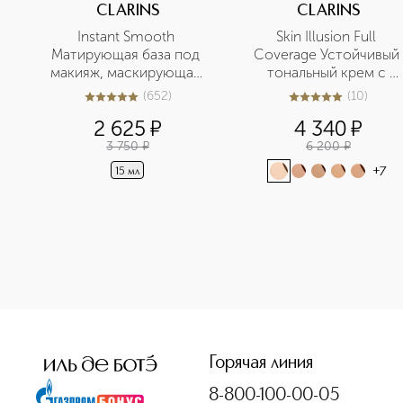
CLARINS
CLARINS
Instant Smooth 
Skin Illusion Full 
Матирующая база под 
Coverage Устойчивый 
макияж, маскирующая 
тональный крем с 
морщины
матовым эффектом
(
652
)
(
10
)
5
из
5
652
5
из
5
10
2 625
¤
4 340
¤
3 750
¤
6 200
¤
+
7
15 мл
<p class="MsoNormal"><span style="font-size: 12.0pt; line
Горячая линия
8-800-100-00-05