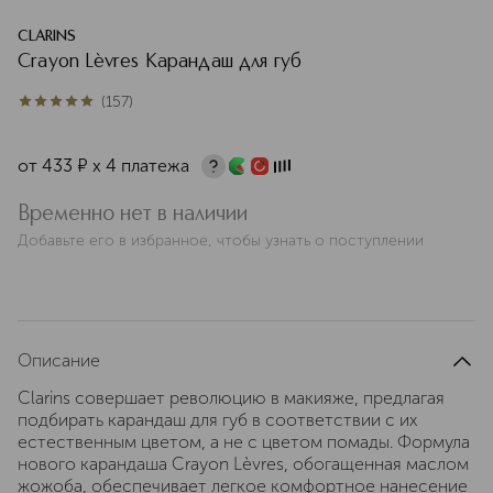
CLARINS
Crayon Lèvres Карандаш для губ
(
157
)
5
из
5
157
от
433
¤
х 4 платежа
Временно нет в наличии
Добавьте его в избранное, чтобы узнать о поступлении
Описание
Clarins совершает революцию в макияже, предлагая
подбирать карандаш для губ в соответствии с их
естественным цветом, а не с цветом помады. Формула
нового карандаша Crayon Lèvres, обогащенная маслом
жожоба, обеспечивает легкое комфортное нанесение