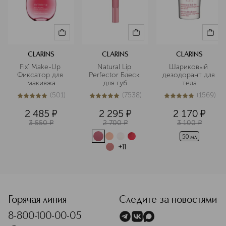
CLARINS
CLARINS
CLARINS
Fix' Make-Up 
Natural Lip 
Шариковый 
Фиксатор для 
Perfector Блеск 
дезодорант для 
макияжа
для губ
тела
(
501
)
(
7538
)
(
1569
)
5
из
5
501
5
из
5
7538
5
из
5
1569
2 485
¤
2 295
¤
2 170
¤
3 550
¤
2 700
¤
3 100
¤
50 мл
+
11
<p class="MsoNormal"><span style="font-size: 12.0pt; line
Горячая линия
Следите за новостями
8-800-100-00-05