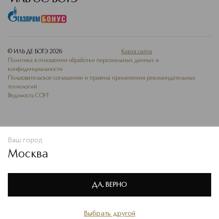
© ИЛЬ ДЕ БОТЭ
2026
Карта сайта
Политика в отношении обработки персональных данных и
конфиденциальности
Пользовательское соглашение и правила применения рекомендательных
технологий
Ведомость СОУТ
Ваш город
ДОБАВИТЬ В ИЗБРАННОЕ
Москва
Мы используем cookie-файлы и сервисы веб-аналитики. Они
необходимы для улучшения работы сайта. Подробнее –
OK
в
Политике конфиденциальности
ДА, ВЕРНО
Выбрать другой