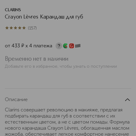
CLARINS
Crayon Lèvres Карандаш для губ
(
157
)
5
из
5
157
от
433
¤
х 4 платежа
Временно нет в наличии
Добавьте его в избранное, чтобы узнать о поступлении
Описание
Clarins совершает революцию в макияже, предлагая
подбирать карандаш для губ в соответствии с их
естественным цветом, а не с цветом помады. Формула
нового карандаша Crayon Lèvres, обогащенная маслом
жожоба, обеспечивает легкое комфортное нанесение