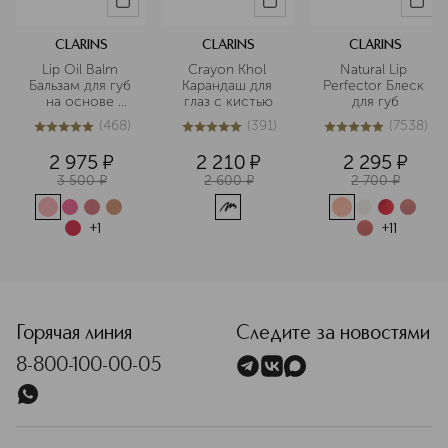
научно доказана, а многие из
бестселлеров марки остаются
популярными в течение
CLARINS
CLARINS
CLARINS
десятилетий. В линейке бренда есть
Lip Oil Balm 
Crayon Khol 
Natural Lip 
средства с активными
Бальзам для губ 
Карандаш для 
Perfector Блеск 
ингредиентами — для ухода за
на основе 
глаз с кистью
для губ
масел
кожей, которой нужна особая
(
468
)
(
391
)
(
7538
)
4.9
из
5
468
4.9
из
5
391
5
из
5
7538
забота.
2 975
¤
2 210
¤
2 295
¤
Подробнее
3 500
¤
2 600
¤
2 700
¤
+
1
+
11
<p class="MsoNormal"><span style="font-size: 12.0pt; line
Горячая линия
Следите за новостями
8-800-100-00-05