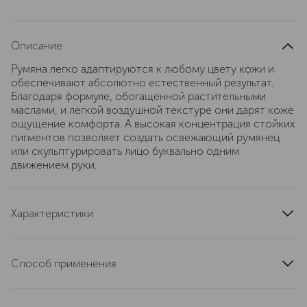
Описание
Румяна легко адаптируются к любому цвету кожи и
обеспечивают абсолютно естественный результат.
Благодаря формуле, обогащенной растительными
маслами, и легкой воздушной текстуре они дарят коже
ощущение комфорта. А высокая концентрация стойких
пигментов позволяет создать освежающий румянец
или скульптурировать лицо буквально одним
движением руки.
Характеристики
область применения
лицо
страна производства
Италия
Способ применения
тип кожи
для всех типов
Нанесите румяна на наиболее выступающие части
текстура
прессованная
скул, затем легкими движениями растушуйте румяна до