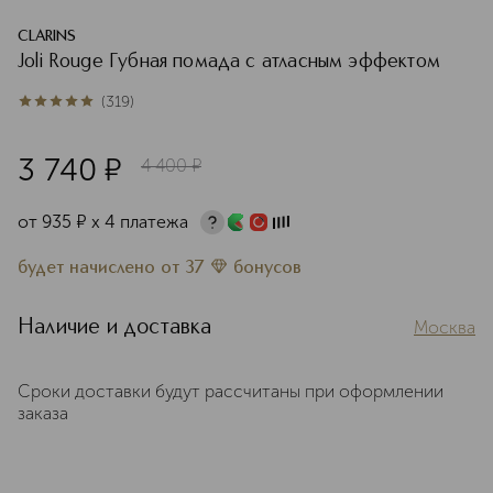
CLARINS
Joli Rouge Губная помада с атласным эффектом
(
319
)
4.9
из
5
319
3 740
¤
4 400
¤
от
935
¤
х 4 платежа
будет начислено
от
37
бонусов
Наличие и доставка
Москва
Сроки доставки будут рассчитаны при оформлении
заказа