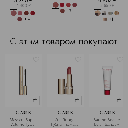
3 740
¤
4 802
¤
Подробнее
4 400
¤
5 650
¤
+
3
+
14
+
1
С этим товаром покупают
CLARINS
CLARINS
CLARINS
Mascara Supra 
Joli Rouge 
Baume Beaute 
Volume Тушь, 
Губная помада 
Eclair Бальзам 