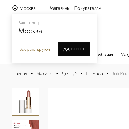
Москва
Магазины
Покупателям
Ваш город
Москва
ДА, ВЕРНО
Выбрать другой
Каталог
Бренды
Парфюмерия
Макияж
Ухо
Joli Rouge Shine Губная помада с сияющим эффектом
Главная
•
Макияж
•
Для губ
•
Помада
•
Joli Ro
Описание
Характеристики