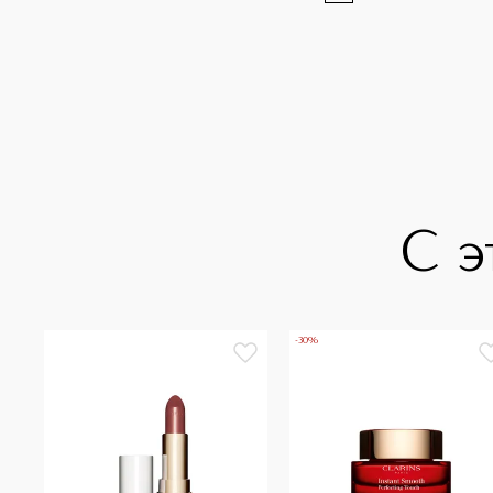
С э
-30%