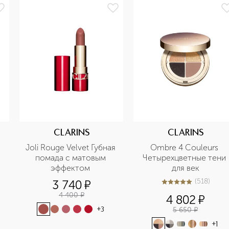
CLARINS
CLARINS
Joli Rouge Velvet Губная 
Ombre 4 Couleurs 
помада с матовым 
Четырехцветные тени 
эффектом 
для век
(
518
)
3 740
¤
4.9
из
5
518
4 400
¤
4 802
¤
5 650
¤
+
3
+
1