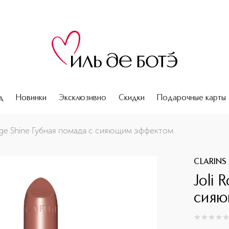
д
Новинки
Эксклюзивно
Скидки
Подарочные карты
uge Shine Губная помада с сияющим эффектом
CLARINS
Joli 
сияю
0
из
5
0