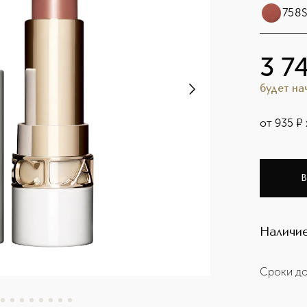
758S
3 7
будет н
от
935
¤
В
Наличие
Сроки до