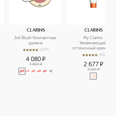
CLARINS
CLARINS
 
Joli Blush Компактные 
My Clarins 
румяна
Увлажняющий 
оттеночный крем для 
(
1137
)
5
из
5
1137
лица
(
43
)
4.9
из
5
43
4 080
¤
2 677
¤
4 800
¤
3 150
¤
+
1