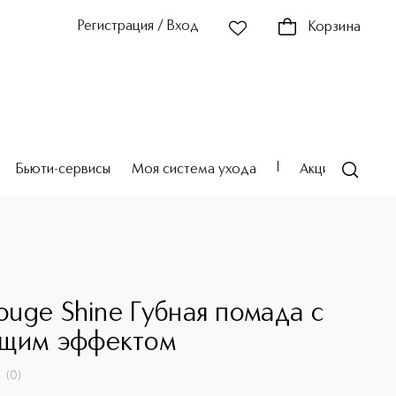
Регистрация / Вход
Корзина
Бьюти-сервисы
Моя система ухода
Акции
Театр
Rouge Shine Губная помада с
щим эффектом
(
0
)