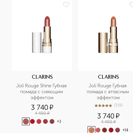
CLARINS
CLARINS
Joli Rouge Shine Губная 
Joli Rouge Губная 
помада с сияющим 
помада с атласным 
эффектом
эффектом
(
319
)
3 740
¤
4.9
из
5
319
4 400
¤
3 740
¤
4 400
¤
+
3
+
14