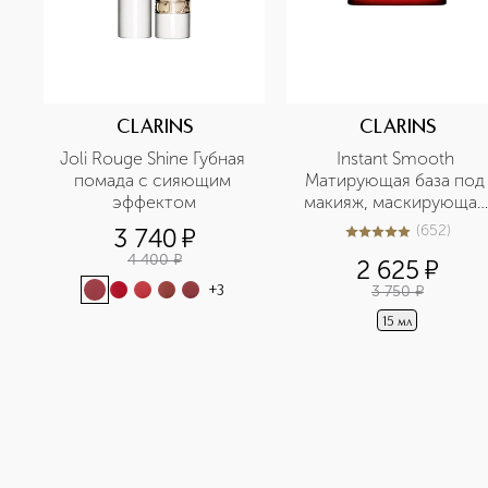
CLARINS
CLARINS
Joli Rouge Shine Губная 
Instant Smooth 
помада с сияющим 
Матирующая база под 
эффектом
макияж, маскирующая 
морщины
(
652
)
3 740
¤
5
из
5
652
4 400
¤
2 625
¤
3 750
¤
+
3
15 мл