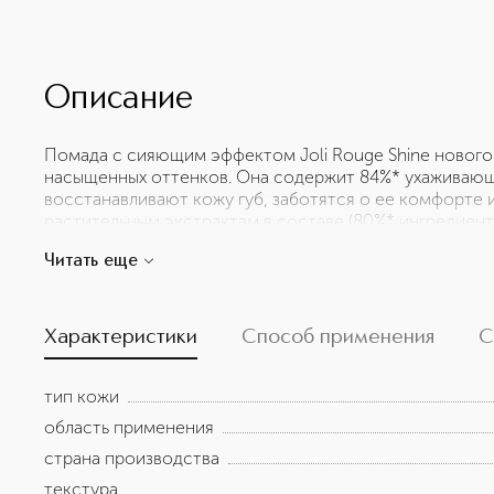
Описание
Помада с сияющим эффектом Joli Rouge Shine нового
насыщенных оттенков. Она содержит 84%* ухаживаю
восстанавливают кожу губ, заботятся о ее комфорте 
растительным экстрактам в составе (80%* ингредиен
губ, сколонная к сухости, получает интенсивное пит
Читать еще
текстура приятно обволакивает губы, делая их гладк
обеспечивает безупречный результат макияжа. Вам уж
оттенков? Используйте сменные стики! Вес: 3.5г
Характеристики
Способ применения
С
тип кожи
область применения
страна производства
текстура