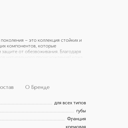
 поколения – это коллекция стойких и
щих компонентов, которые
и защите от обезвоживания. Благодаря
тов натурального происхождения) кожа
ание и увлажнение. Тающая кремовая
ими и мягкими. Одновременно помада
е хочется примерить сразу несколько
остав
О Бренде
для всех типов
губы
Франция
кремовая