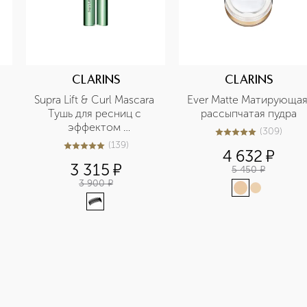
CLARINS
CLARINS
Supra Lift & Curl Mascara 
Ever Matte Матирующая
Тушь для ресниц с 
рассыпчатая пудра
эффектом 
(
309
)
5
из
5
309
подкручивания и 
(
139
)
4.9
из
5
139
4 632
¤
объема
3 315
¤
5 450
¤
3 900
¤