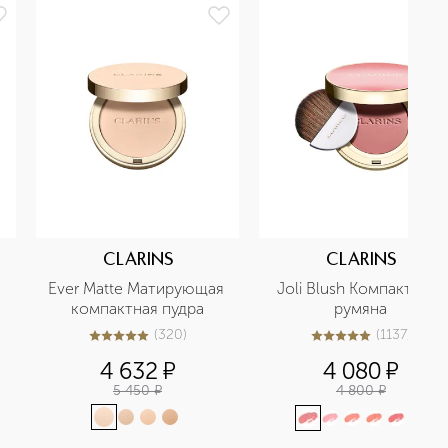
CLARINS
CLARINS
Ever Matte Матирующая 
Joli Blush Компактные 
компактная пудра
румяна
(
320
)
(
1137
)
5
из
5
320
5
из
5
1137
4 632
¤
4 080
¤
5 450
¤
4 800
¤
+
1