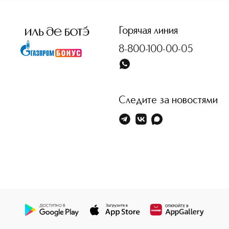
<p class="MsoNormal"><span style="font-size: 12.0pt; line
Горячая линия
8-800-100-00-05
Следите за новостями