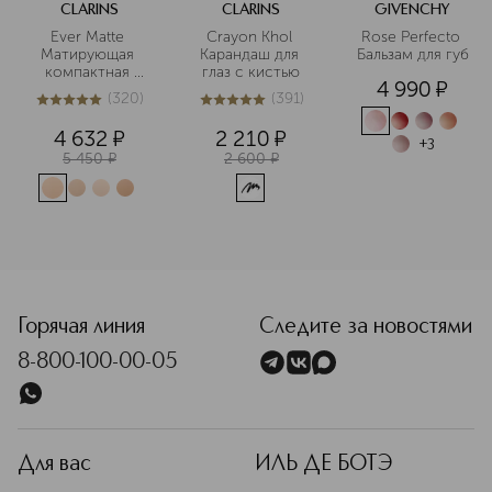
CLARINS
CLARINS
GIVENCHY
Ever Matte 
Crayon Khol 
Rose Perfecto 
Матирующая 
Карандаш для 
Бальзам для губ
компактная 
глаз с кистью
4 990
¤
пудра
(
320
)
(
391
)
5
из
5
320
4.9
из
5
391
4 632
¤
2 210
¤
+
3
5 450
¤
2 600
¤
<p class="MsoNormal"><span style="font-size: 12.0pt; line
Горячая линия
Следите за новостями
8-800-100-00-05
Для вас
ИЛЬ ДЕ БОТЭ