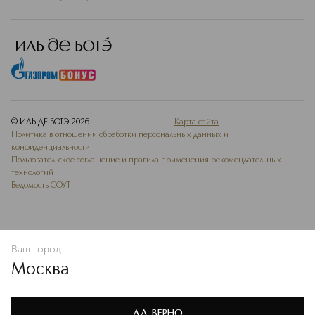
© ИЛЬ ДЕ БОТЭ
2026
Карта сайта
Политика в отношении обработки персональных данных и
конфиденциальности
Пользовательское соглашение и правила применения рекомендательных
технологий
Ведомость СОУТ
Ваш город
ДОБАВИТЬ В ИЗБРАННОЕ
Москва
Мы используем cookie-файлы и сервисы веб-аналитики. Они
необходимы для улучшения работы сайта. Подробнее –
OK
в
Политике конфиденциальности
ДА, ВЕРНО