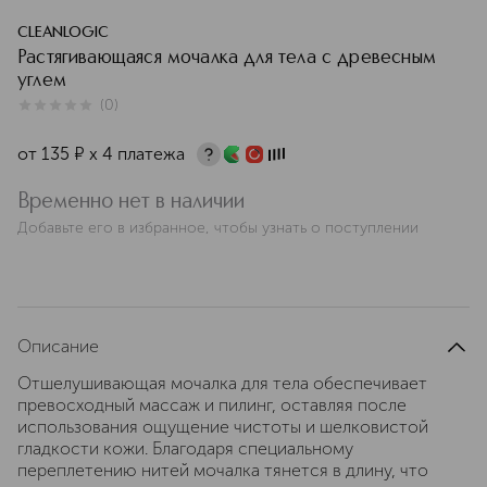
CLEANLOGIC
Растягивающаяся мочалка для тела с древесным
углем
(
0
)
0
из
5
0
от
135
¤
х 4 платежа
Временно нет в наличии
Добавьте его в избранное, чтобы узнать о поступлении
Описание
Отшелушивающая мочалка для тела обеспечивает
превосходный массаж и пилинг, оставляя после
использования ощущение чистоты и шелковистой
гладкости кожи. Благодаря специальному
переплетению нитей мочалка тянется в длину, что