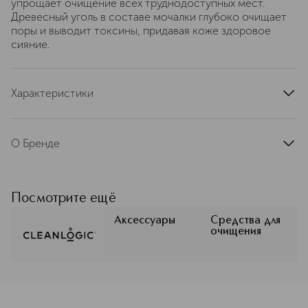
упрощает очищение всех труднодоступных мест.
Древесный уголь в составе мочалки глубоко очищает
поры и выводит токсины, придавая коже здоровое
сияние.
Характеристики
артикул
960445
О Бренде
Бренд Cleanlogic был основан в
США в 2001 году. Компания
специализируется на производстве
Посмотрите ещё
аксессуаров для ухода за телом для
ванной и душа: спонжей и мочалок
Аксессуары
Средства для
очищения
для тела и лица, перчаток-мочалок,
массажных щеток. В основе
большинства продуктов Cleanlogic
— ткани из эластичных волокон,
произведенных по специальной
технологии Stretch Fiber