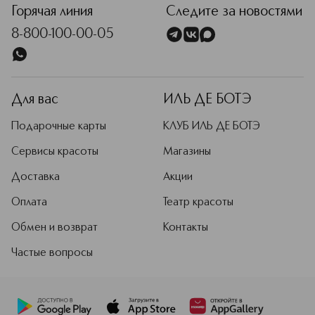
Technology™. Тщательно
Горячая линия
Следите за новостями
проработанный состав нитей и
8-800-100-00-05
специальное переплетение ткани
обеспечивают гладкое и
равномерное отшелушивание, не
травмирующее кожу. Среди
материалов, из которых
Для вас
ИЛЬ ДЕ БОТЭ
производятся товары бренда, также
переработанный полиэстер,
Подарочные карты
КЛУБ ИЛЬ ДЕ БОТЭ
органический хлопок, полиэстер с
угольной пропиткой.
Сервисы красоты
Магазины
Доставка
Акции
Оплата
Театр красоты
Обмен и возврат
Контакты
Частые вопросы