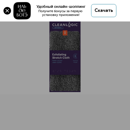
Растягивающаяся мочалка для тела с древесным
Удобный онлайн-шоппинг
Скачать
углем
Получите бонусы за первую 
установку приложения!
Растягивающаяся мочалка для тела с древесным углем