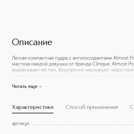
Описание
Легкая компактная пудра с антиоксидантами Almost P
мастхэв каждой девушки от бренда Clinique. Almost P
выравнивает её тон, безупречно маскирует недостатк
пигментацию, неровный тон. Натуральная формула, н
свободные радикалы в клетках, ограждает кожу от тр
Читать еще
ультрафиолетовых лучей. Пото- и влагостойкая форму
продуктом для использования не только в холодное вр
температурных режимах. При нанесении средства восп
пудровых текстур. Покрытие: естественное матовое. 
Характеристики
Способ применения
С
Не вызывает высыпаний.
артикул