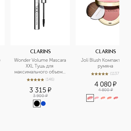
CLARINS
CLARINS
 
Wonder Volume Mascara 
Joli Blush Компактные 
XXL Тушь для 
румяна
максимального объема 
(
1137
)
5
из
5
1137
ресниц
(
146
)
4.9
из
5
146
4 080
¤
3 315
¤
4 800
¤
3 900
¤
+
1