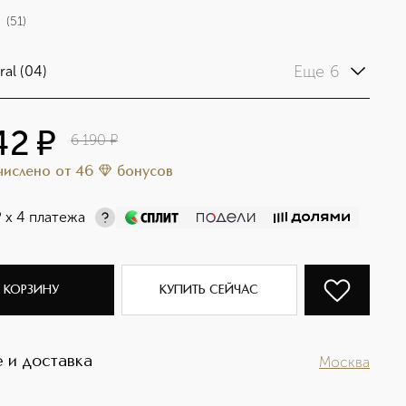
(
51
)
Еще 6
ral (04)
42
¤
6 190
¤
ачислено
от
46
бонусов
¤
х 4 платежа
 КОРЗИНУ
КУПИТЬ СЕЙЧАС
 и доставка
Москва