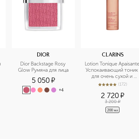
DIOR
CLARINS
 
Dior Backstage Rosy 
Lotion Tonique Apaisante
Glow Румяна для лица
Успокаивающий тоник 
для очень сухой и 
5 050
¤
чувствительной кожи
(
172
)
5
из
5
172
+
4
2 720
¤
3 200
¤
200 мл