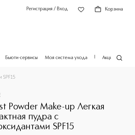
Регистрация / Вход
Корзина
Бьюти-сервисы
Моя система ухода
Акции
Театр
и SPF15
E
st Powder Make-up Легкая
актная пудра с
оксидантами SPF15