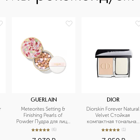
GUERLAIN
DIOR
 
Meteorites Setting & 
Diorskin Forever Natural 
Finishing Pearls of 
Velvet Стойкая 
Powder Пудра для лица 
компактная тональная 
в шариках
основа для лица
(
6
)
(
1
)
5
из
5
6
5
из
5
1