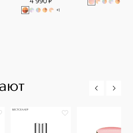
4 990
¤
+
1
+
1
пают
БЕСТСЕЛЛЕР