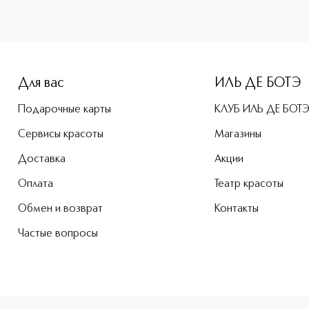
-height: 107%; color: #00b0f0;">Almost Powder Make-up Лег
Для вас
ИЛЬ ДЕ БОТЭ
Подарочные карты
КЛУБ ИЛЬ ДЕ БОТ
Сервисы красоты
Магазины
Доставка
Акции
Оплата
Театр красоты
Обмен и возврат
Контакты
Частые вопросы