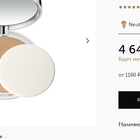
5
из
5
51
Neut
4 6
будет н
от
1160
В
Наличие