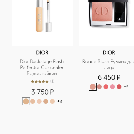
DIOR
DIOR
Dior Backstage Flash 
Rouge Blush Румяна для
Perfector Concealer 
лица
Водостойкий 
6 450
¤
корректор для лица и 
(
1
)
5
из
5
1
тела
+
5
3 750
¤
+
8