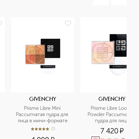
GIVENCHY
GIVENCHY
Prisme Libre Mini 
Prisme Libre Loose 
Рассыпчатая пудра для 
Powder Рассыпчатая 
лица в мини-формате
пудра для лица
(
1
)
7 420
¤
5
из
5
1