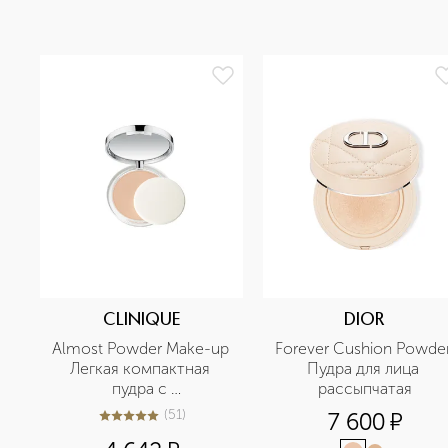
CLINIQUE
DIOR
Almost Powder Make-up 
Forever Cushion Powder
Легкая компактная 
Пудра для лица 
пудра с 
рассыпчатая
антиоксидантами SPF15
(
51
)
7 600
¤
5
из
5
51