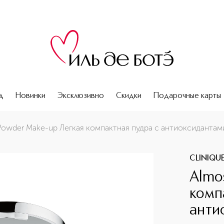
д
Новинки
Эксклюзивно
Скидки
Подарочные карты
тиоксидантами SPF15
Powder Make-up Легкая компактная пудра с антиоксидантам
CLINIQU
Almo
комп
анти