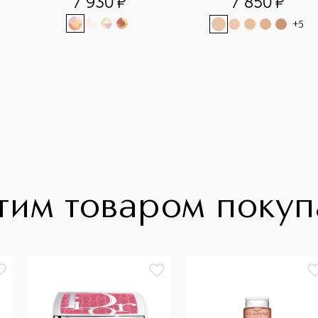
7 930
¤
7 850
¤
+
5
тим товаром поку