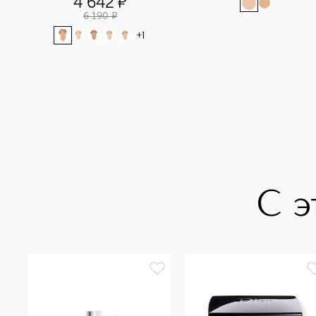
4 642
¤
6 190
¤
+
1
С э