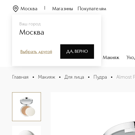
Москва
Магазины
Покупателям
Ваш город
Москва
ДА, ВЕРНО
Выбрать другой
Каталог
Бренды
Парфюмерия
Макияж
Ухо
Almost Powder Make-up Легкая компактная пудра с ан
Главная
•
Макияж
•
Для лица
•
Пудра
•
Almost 
Описание
Характеристики