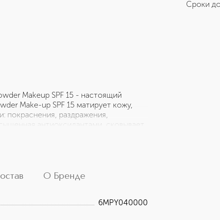
Сроки до
owder Makeup SPF 15 - настоящий
owder Make-up SPF 15 матирует кожу,
и: покраснения, раздражения,
асыщенная антиоксидантами, сковывает
авмирования и агрессивных
ла пудры делает ее прекрасным
емя года, но и при высоких
ользуйтесь кистью Clinique для
Подходит всем возрастам и типам кожи.
остав
О Бренде
6MPY040000