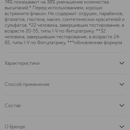
74% показывают на 38% уменьшение количества
высыпаний.* Перед использованием, хорошо
встряхните флакон. Не содержит: отдушек, парабенов,
фталатов, глютена, масел, синтетических красителей и
сульфатов. *22 человека, завершивших тестирование, в
возрасте 20-55, типы I-V по Фитцпатрику. **32
человека, завершивших тестирование, в возрасте 24-
65, типы I-V по Фитцпатрику. ***обновленная формула
Характеристики
артикул
V93A240000
Способ применения
Нанесите несколько капель тонального крема на
тыльную сторону чистой ладони. С помощью кисти для
Состав
тонального крема или кончиков пальцев нанесите на
кожу, начиная с центра лица, растушевывая к линии
WATER\AQUA\EAU, METHYL TRIMETHICONE, NYLON-
роста волос и линии подбородка. Снимайте бальзамом
12, BUTYLENE GLYCOL, ALCOHOL DENAT, PEG-10
для снятия макияжа Take the day off.
О Бренде
DIMETHICONE, DIMETHICONE, SILICA,