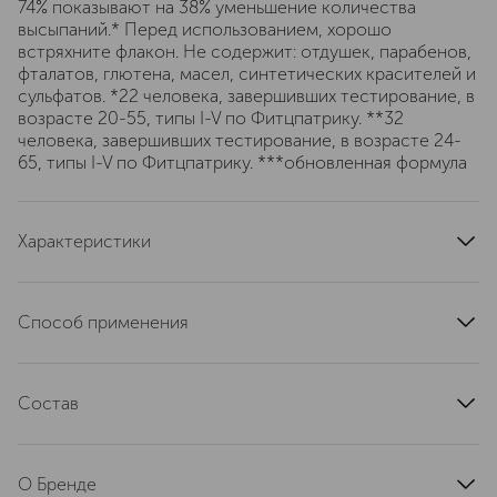
74% показывают на 38% уменьшение количества
высыпаний.* Перед использованием, хорошо
встряхните флакон. Не содержит: отдушек, парабенов,
фталатов, глютена, масел, синтетических красителей и
сульфатов. *22 человека, завершивших тестирование, в
возрасте 20-55, типы I-V по Фитцпатрику. **32
человека, завершивших тестирование, в возрасте 24-
65, типы I-V по Фитцпатрику. ***обновленная формула
Характеристики
артикул
V93A010000
Способ применения
Нанесите несколько капель тонального крема на
тыльную сторону чистой ладони. С помощью кисти для
Состав
тонального крема или кончиков пальцев нанесите на
кожу, начиная с центра лица, растушевывая к линии
WATER\AQUA\EAU, METHYL TRIMETHICONE, NYLON-
роста волос и линии подбородка. Снимайте бальзамом
12, BUTYLENE GLYCOL, ALCOHOL DENAT, PEG-10
для снятия макияжа Take the day off.
О Бренде
DIMETHICONE, DIMETHICONE, SILICA,