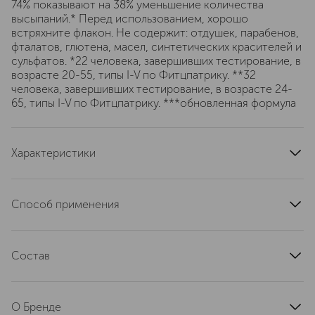
74% показывают на 38% уменьшение количества
высыпаний.* Перед использованием, хорошо
встряхните флакон. Не содержит: отдушек, парабенов,
фталатов, глютена, масел, синтетических красителей и
сульфатов. *22 человека, завершивших тестирование, в
возрасте 20-55, типы I-V по Фитцпатрику. **32
человека, завершивших тестирование, в возрасте 24-
65, типы I-V по Фитцпатрику. ***обновленная формула
Характеристики
артикул
V93A050000
Способ применения
Нанесите несколько капель тонального крема на
тыльную сторону чистой ладони. С помощью кисти для
Состав
тонального крема или кончиков пальцев нанесите на
кожу, начиная с центра лица, растушевывая к линии
WATER\AQUA\EAU, METHYL TRIMETHICONE, NYLON-
роста волос и линии подбородка. Снимайте бальзамом
12, BUTYLENE GLYCOL, ALCOHOL DENAT, PEG-10
для снятия макияжа Take the day off.
О Бренде
DIMETHICONE, DIMETHICONE, SILICA,