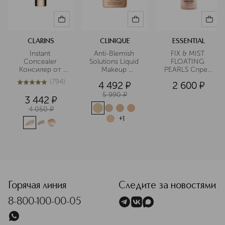
CLARINS
CLINIQUE
ESSENTIAL
Instant 
Anti-Blemish 
FIX & MIST 
Concealer 
Solutions Liquid 
FLOATING 
Консилер от 
Makeup 
PEARLS Спрей 
темных кругов 
Тональный крем 
фиксирующий 
(
794
)
4 492
¤
2 600
¤
моментального 
для 
освежающий
5
из
5
794
действия SPF15
проблемной 
5 990
¤
3 442
¤
кожи
4 050
¤
+
1
<p class="MsoNormal"><span style="font-size: 12.0pt; line
Горячая линия
Следите за новостями
8-800-100-00-05