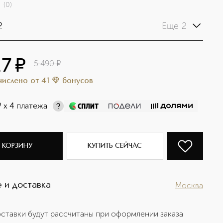
(
0
)
Еще 2
2
17
¤
5 490
¤
ачислено
от
41
бонусов
¤
х 4 платежа
 КОРЗИНУ
КУПИТЬ СЕЙЧАС
 и доставка
Москва
ставки будут рассчитаны при оформлении заказа