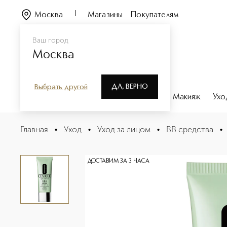
Москва
Магазины
Покупателям
Ваш город
Москва
ДА, ВЕРНО
Выбрать другой
Каталог
Бренды
Парфюмерия
Макияж
Ухо
Age Defense BB-Cream Многофункциональный коррек
Главная
•
Уход
•
Уход за лицом
•
BB средства
•
Описание
Характеристики
ДОСТАВИМ ЗА 3 ЧАСА