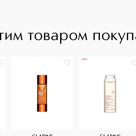
тим товаром поку
-30%