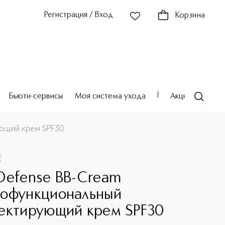
Регистрация / Вход
Корзина
Бьюти-сервисы
Моя система ухода
Акции
Театр
ющий крем SPF30
E
Defense BB-Cream
офункциональный
ектирующий крем SPF30