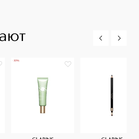
пают
-30%