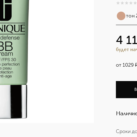
0
из
5
0
тон 
4 1
будет н
от
1029
В
Наличие
Сроки до