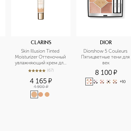
CLARINS
DIOR
 
Skin Illusion Tinted 
Diorshow 5 Couleurs 
 
Moisturizer Оттеночный 
Пятицветные тени для 
 
увлажняющий крем для 
век
лица с эффектом 
(
67
)
8 100
¤
4.9
из
5
67
сияния SPF 25 
4 165
¤
+
10
4 900
¤