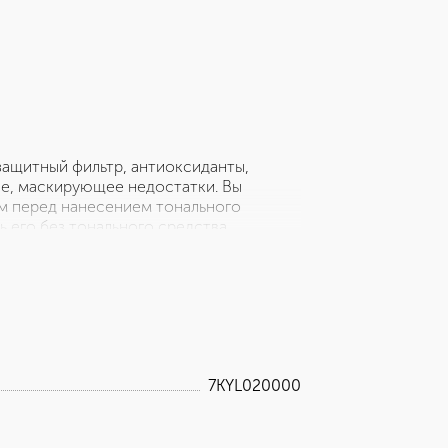
ащитный фильтр, антиоксиданты,
е, маскирующее недостатки. Вы
м перед нанесением тонального
ь его без тонального средства,
х типов кожи, включая чувствительную.
но улучшают цвет лица. Крем
ффективно маскирует недостатки,
а становится мягкой и бархатистой, тон
7KYL020000