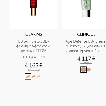
CLARINS
CLINIQUE
BB Skin Detox BB-
Age Defense BB-Cream
флюид с эффектом 
Многофункциональный
детокса SPF25
корректирующий крем
SPF30
(
257
)
4 117
¤
5
из
5
257
5 490
¤
4 165
¤
4 900
¤