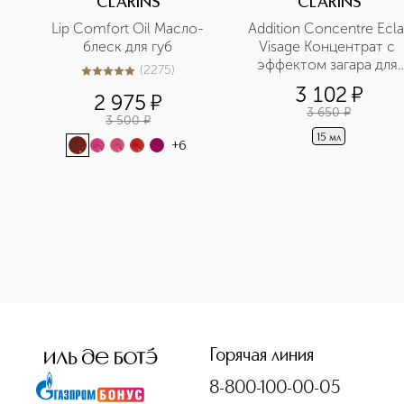
CLARINS
CLARINS
Lip Comfort Oil Масло-
Addition Concentre Eclat
блеск для губ
Visage Концентрат с 
эффектом загара для 
(
2275
)
5
из
5
2275
лица
3 102
¤
2 975
¤
3 650
¤
3 500
¤
15 мл
+
6
<p class="MsoNormal"><span style="font-size: 12.0pt; lin
Горячая линия
8-800-100-00-05