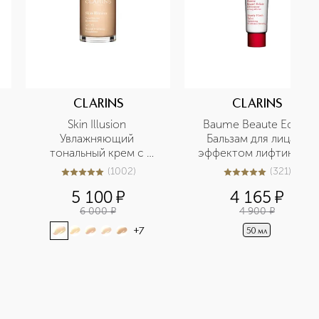
CLARINS
CLARINS
Skin Illusion 
Baume Beaute Eclair 
Увлажняющий 
Бальзам для лица с 
тональный крем с 
эффектом лифтинга и 
легким покрытием 
сияния
(
1002
)
(
321
)
5
из
5
1002
5
из
5
321
SPF15
5 100
¤
4 165
¤
6 000
¤
4 900
¤
+
7
50 мл