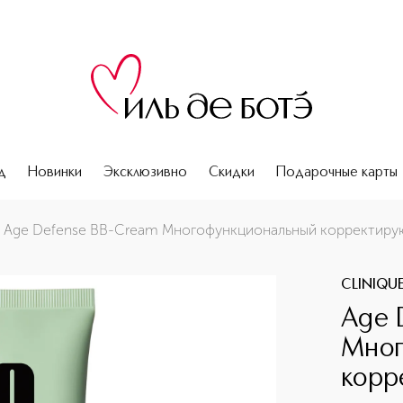
д
Новинки
Эксклюзивно
Скидки
Подарочные карты
тирующий крем SPF30
Age Defense BB-Cream Многофункциональный корректиру
CLINIQU
Age 
Мног
корр