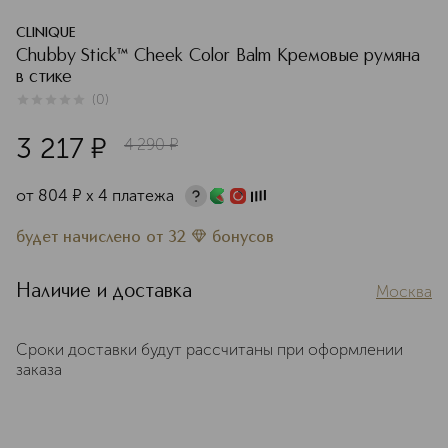
CLINIQUE
Chubby Stick™ Cheek Color Balm Кремовые румяна
в стике
(
0
)
0
из
5
0
3 217
¤
4 290
¤
от
804
¤
х 4 платежа
будет начислено
от
32
бонусов
Наличие и доставка
Москва
Сроки доставки будут рассчитаны при оформлении
заказа