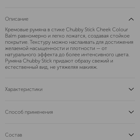
Описание
Кремовые румяна в стике Chubby Stick Cheek Colour
Balm равномерно и легко ложатся, создавая стойкое
покрытие. Текстуру можно наслаивать для достижения
желаемой насыщенности и плотности — от
натурального эффекта до более интенсивного цвета.
Румяна Chubby Stick придают образу свежий и
естественный вид, не утяжеляя макияж.
Характеристики
область применения
лицо
тип кожи
для всех типов
Способ применения
тип продукта
румяна
Нанесите точечно или легкими мазками на яблочки
артикул
VF9Z050000
щек. Растушуйте кончиками пальцев вдоль скул по
Состав
направлению к линии роста волос для естественного