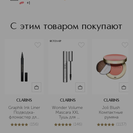
целью проведения совместных
+
1
дерматологических исследований
аллергических заболеваний.
Подробнее
С этим товаром покупают
БЕСТСЕЛЛЕР
CLARINS
CLARINS
CLARINS
Graphik Ink Liner 
Wonder Volume 
Joli Blush 
Подводка-
Mascara XXL 
Компактные 
фломастер для 
Тушь для 
румяна
глаз
максимального 
(
156
)
(
146
)
(
1137
)
объема ресниц
4.9
из
5
156
4.9
из
5
146
5
из
5
1137