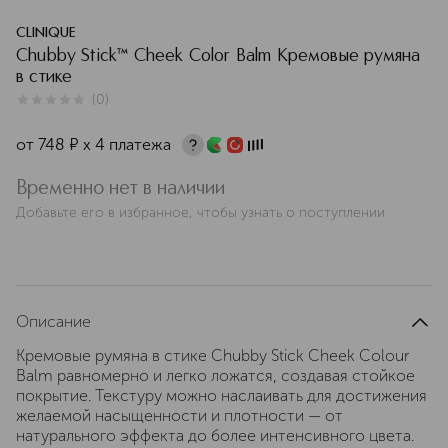
CLINIQUE
Chubby Stick™ Cheek Color Balm Кремовые румяна
в стике
(
0
)
0
из
5
0
от
748
¤
х 4 платежа
Временно нет в наличии
Добавьте его в избранное, чтобы узнать о поступлении
Описание
Кремовые румяна в стике Chubby Stick Cheek Colour
Balm равномерно и легко ложатся, создавая стойкое
покрытие. Текстуру можно наслаивать для достижения
желаемой насыщенности и плотности — от
натурального эффекта до более интенсивного цвета.