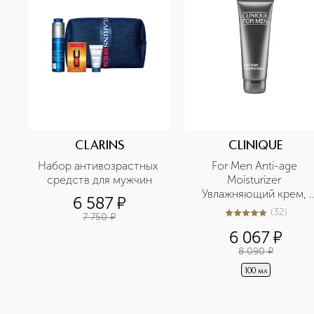
CLARINS
CLINIQUE
Набор антивозрастных 
For Men Anti-age 
средств для мужчин
Moisturizer 
Увлажняющий крем, 
6 587
¤
предотвращающий 
(
32
)
7 750
¤
5
из
5
32
появление первых 
6 067
¤
признаков старения
8 090
¤
100 мл