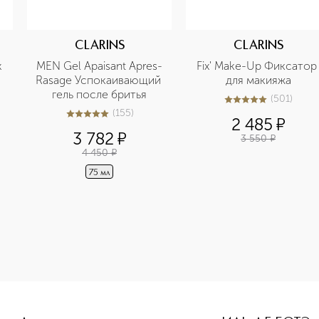
CLARINS
CLARINS
 
MEN Gel Apaisant Apres-
Fix' Make-Up Фиксатор 
Rasage Успокаивающий 
для макияжа
гель после бритья
(
501
)
5
из
5
501
(
155
)
5
из
5
155
2 485
¤
3 782
¤
3 550
¤
4 450
¤
75 мл
-height: 107%; color: #00b0f0;">Daily Hydration Set: Clean