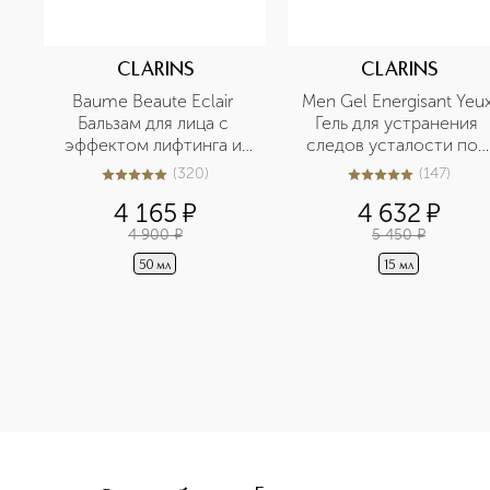
CLARINS
CLARINS
Baume Beaute Eclair 
Men Gel Energisant Yeux
Бальзам для лица с 
Гель для устранения 
эффектом лифтинга и 
следов усталости под 
сияния
глазами
(
320
)
(
147
)
5
из
5
320
5
из
5
147
4 165
¤
4 632
¤
4 900
¤
5 450
¤
50 мл
15 мл
<p class="MsoNormal"><span style="font-size: 12.0pt; line