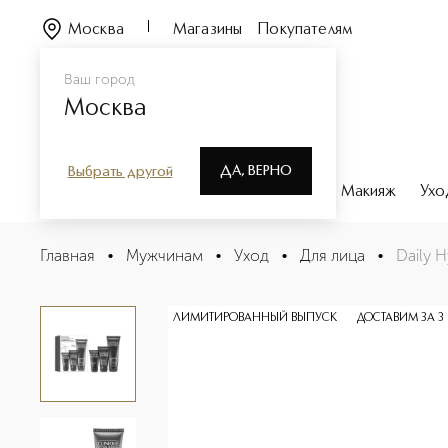
Москва
Магазины
Покупателям
Ваш город
Москва
ДА, ВЕРНО
Выбрать другой
Каталог
Бренды
Парфюмерия
Макияж
Ухо
Daily Hydration Set: Cleanse. Exfoliate. Hydrate. Под
Главная
•
Мужчинам
•
Уход
•
Для лица
•
Daily 
Описание
Характеристики
ЛИМИТИРОВАННЫЙ ВЫПУСК
ДОСТАВИМ ЗА 3