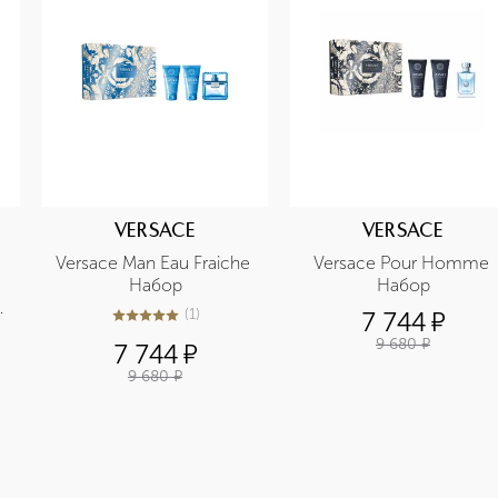
VERSACE
VERSACE
Versace Man Eau Fraiche 
Versace Pour Homme 
Набор
Набор
(
1
)
7 744
¤
5
из
5
1
9 680
¤
7 744
¤
9 680
¤