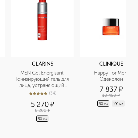
CLARINS
CLINIQUE
MEN Gel Energisant 
Happy For Men 
Тонизирующий гель для 
Одеколон
лица, устраняющий 
7 837
¤
следы усталости
(
34
)
10 450
¤
5
из
5
34
5 270
¤
50 мл
100 мл
6 200
¤
50 мл