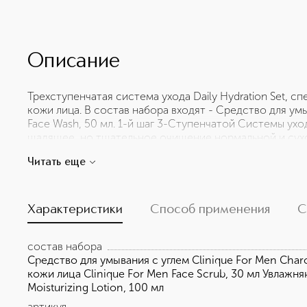
Описание
Трехступенчатая система ухода Daily Hydration Set, 
кожи лица. В состав набора входят - Средство для умы
Face Wash, 50 мл. 1-й шаг 3-Ступенчатой Системы ух
щадящее, но тщательное очищение нормальной и сухо
Крем-скраб для кожи лица Clinique For Men Face Scrub
Читать еще
ухода за кожей. Идеально подходит для использовани
бритье без порезов. Благодаря химическому и механ
удалить мертвые клетки, излишки жира и глубоко очищ
кожи. - Увлажняющее средство Clinique For Men Moisturi
Характеристики
Способ применения
С
Ступенчатой Системы ухода за кожей. Увлажняющий л
жира и влаги на поверхности кожи. Устраняет сухость
состав набора
что выбритую кожу. Разработано дерматологами.
Средство для умывания с углем Clinique For Men Char
кожи лица Clinique For Men Face Scrub, 30 мл Увлажн
Moisturizing Lotion, 100 мл
артикул