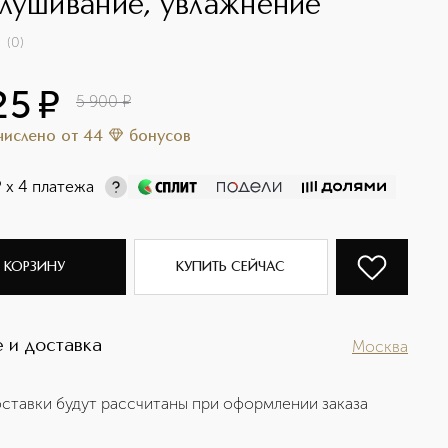
лушивание, увлажнение
(
0
)
25
¤
5 900
¤
ачислено
от
44
бонусов
¤
х 4 платежа
 КОРЗИНУ
КУПИТЬ СЕЙЧАС
 и доставка
Москва
ставки будут рассчитаны при оформлении заказа