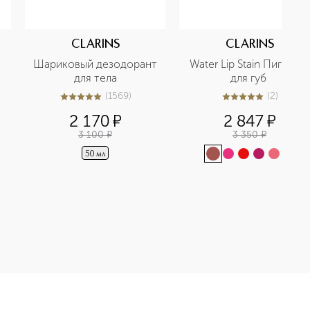
CLARINS
CLARINS
Шариковый дезодорант 
Water Lip Stain Пигмент 
для тела
для губ 
(
1569
)
(
2
)
5
из
5
1569
5
из
5
2
2 170
¤
2 847
¤
3 100
¤
3 350
¤
+
1
50 мл
se. Exfoliate. Hydrate. Подарочный набор для мужчин: очище