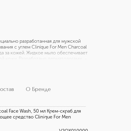
специально разработанная для мужской
вания с углем Clinique For Men Charcoal
ода за кожей. Жидкое мыло обеспечивает
й кожи. Разработано дерматологами. -
, 30 мл. 2-й шаг 3-Ступенчатой Системы
я перед бритьем. Обеспечивает гладкое
ическому отшелушиванию помогает
ает поры. Подходит для всех типов
zing Lotion, 100 мл. 3-й шаг 3-
остав
О Бренде
осьон, помогает восстановить баланс
, успокаивает чувствительную только
coal Face Wash, 50 мл Крем-скраб для
яющее средство Clinique For Men
V2QX010000