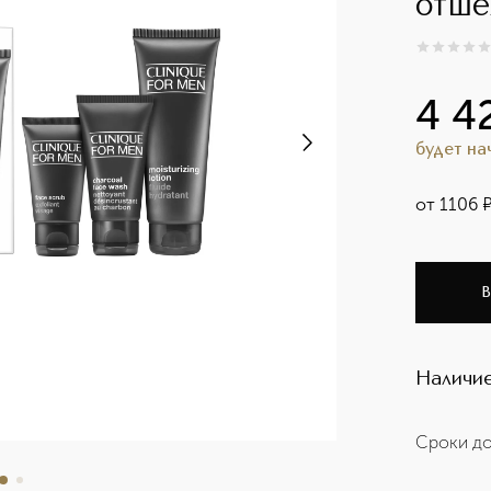
отше
0
из
5
0
4 4
будет н
от
1106
В
Наличие
Сроки до