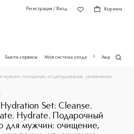
Регистрация / Вход
Корзина
Бьюти-сервисы
Моя система ухода
Акции
Театр
ние
р для мужчин: очищение, отшелушивание, увлажнение
E
 Hydration Set: Cleanse.
liate. Hydrate. Подарочный
р для мужчин: очищение,