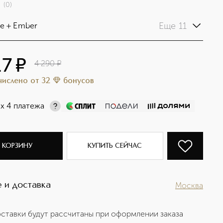
(
0
)
Еще 11
e + Ember
17
¤
4 290
¤
ачислено
от
32
бонусов
х 4 платежа
 КОРЗИНУ
КУПИТЬ СЕЙЧАС
 и доставка
Москва
ставки будут рассчитаны при оформлении заказа