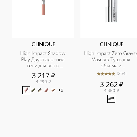
CLINIQUE
CLINIQUE
High Impact Shadow 
High Impact Zero Gravity
Play Двусторонние 
Mascara Тушь для 
тени для век в 
объема и 
карандаше
подкручивания
(
254
)
3 217
¤
4.9
из
5
254
4 290
¤
3 262
¤
4 350
¤
+
6