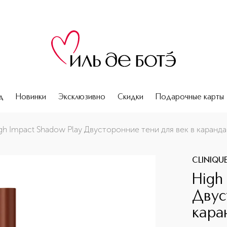
д
Новинки
Эксклюзивно
Скидки
Подарочные карты
 карандаше
gh Impact Shadow Play Двусторонние тени для век в каранд
CLINIQU
High
Двус
кара