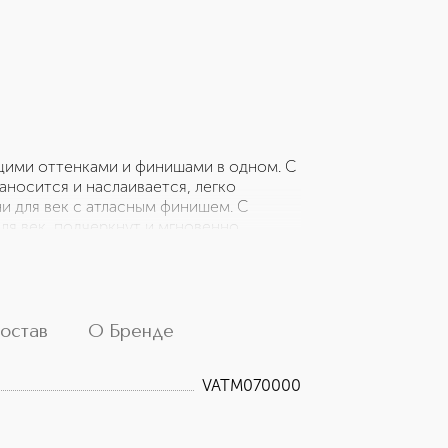
щими оттенками и финишами в одном. С
аносится и наслаивается, легко
и для век с атласным финишем. С
ля век, подчеркнут и мгновенно
 интенсивных пигментов, помогут
слаивать текстуры друг на друга или
е и играйте по-своему.
Протестировано офтальмологами.
, кто носит контактные линзы. Не
остав
О Бренде
тические красители.
VATM070000