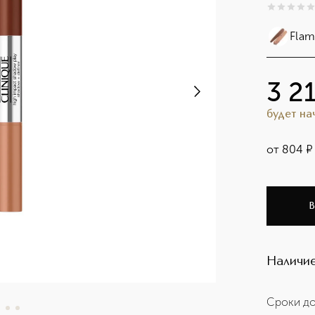
0
из
5
0
Flam
3 2
будет н
от
804
¤
В
Наличие
Сроки до