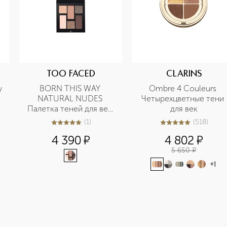
TOO FACED
CLARINS
 
BORN THIS WAY 
Ombre 4 Couleurs 
NATURAL NUDES 
Четырехцветные тени 
Палетка теней для век 
для век
Cold Smolder Nudes
(
1
)
(
518
)
5
из
5
1
4.9
из
5
518
4 390
¤
4 802
¤
5 650
¤
+
1