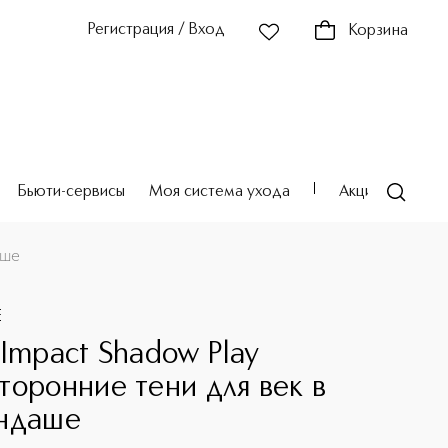
Регистрация / Вход
Корзина
Бьюти-сервисы
Моя система ухода
Акции
Театр
аше
E
 Impact Shadow Play
торонние тени для век в
ндаше