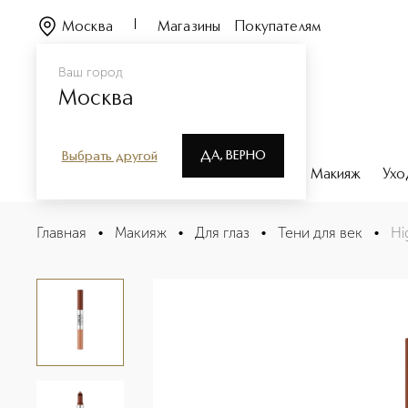
Москва
Магазины
Покупателям
Ваш город
Москва
ДА, ВЕРНО
Выбрать другой
Каталог
Бренды
Парфюмерия
Макияж
Ухо
High Impact Shadow Play Двусторонние тени для век в
Главная
•
Макияж
•
Для глаз
•
Тени для век
•
Hi
Описание
Характеристики