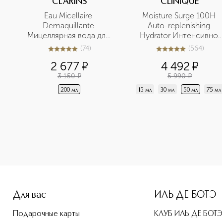
CLARINS
CLINIQUE
Eau Micellaire 
Moisture Surge 100H 
Demaquillante 
Auto-replenishing 
Мицеллярная вода для 
Hydrator Интенсивно 
чувствительной кожи
увлажняющий гель-
(
74
)
(
564
)
5
из
5
74
5
из
5
564
крем на 100 часов
2 677
¤
4 492
¤
3 150
¤
5 990
¤
200 мл
15 мл
30 мл
50 мл
75 мл
-height: 107%; color: #00b0f0;">High Impact Shadow Play Д
Для вас
ИЛЬ ДЕ БОТЭ
Подарочные карты
КЛУБ ИЛЬ ДЕ БОТ