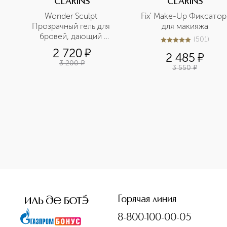
CLARINS
CLARINS
Wonder Sculpt 
Fix' Make-Up Фиксатор 
Прозрачный гель для 
для макияжа
бровей, дающий 
(
501
)
5
из
5
501
фиксацию и уход 
2 720
¤
2 485
¤
3 200
¤
3 550
¤
<p class="MsoNormal"><span style="font-size: 12.0pt; line
Горячая линия
8-800-100-00-05