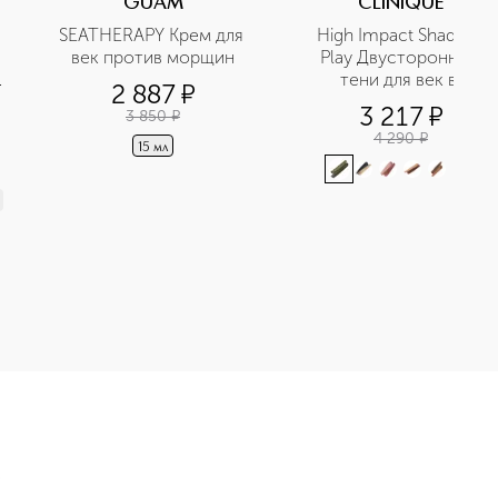
GUAM
CLINIQUE
SEATHERAPY Крем для 
High Impact Shadow 
век против морщин
Play Двусторонние 
тени для век в 
2 887
¤
карандаше
3 217
¤
3 850
¤
4 290
¤
15 мл
+
6
вусторонние тени для век в карандаше приобретайте в нашем
Э