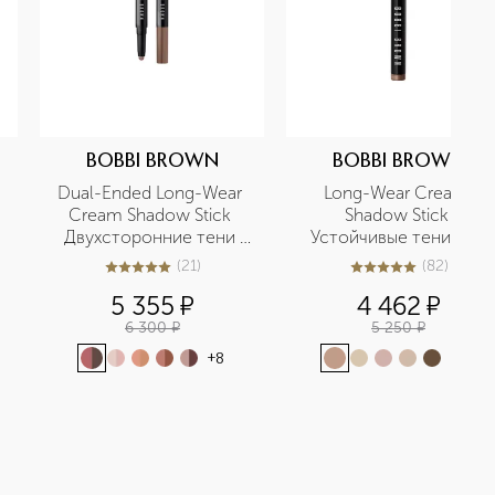
BOBBI BROWN
BOBBI BROWN
Dual-Ended Long-Wear 
Long-Wear Cream 
Cream Shadow Stick 
Shadow Stick 
Двухсторонние тени 
Устойчивые тени для 
для век в карандаше
век в карандаше
(
21
)
(
82
)
5
из
5
21
5
из
5
82
5 355
¤
4 462
¤
6 300
¤
5 250
¤
+
8
+
33