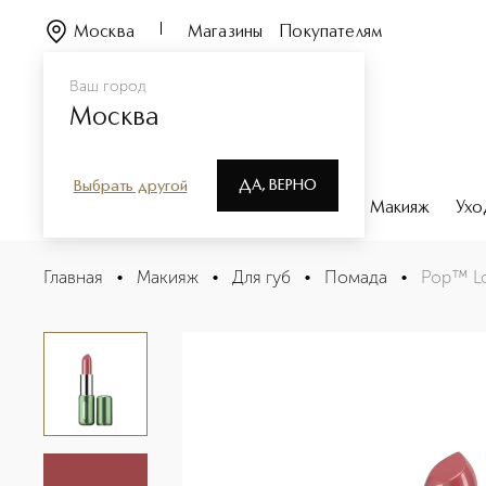
Москва
Магазины
Покупателям
Ваш город
Москва
ДА, ВЕРНО
Выбрать другой
Каталог
Бренды
Парфюмерия
Макияж
Ухо
Pop™ Longwear Lipstick Помада для губ
Главная
•
Макияж
•
Для губ
•
Помада
•
Pop™ Lo
Описание
Характеристики