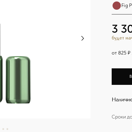
Fig 
3 3
будет н
от
825
¤
В
Наличие
Сроки до