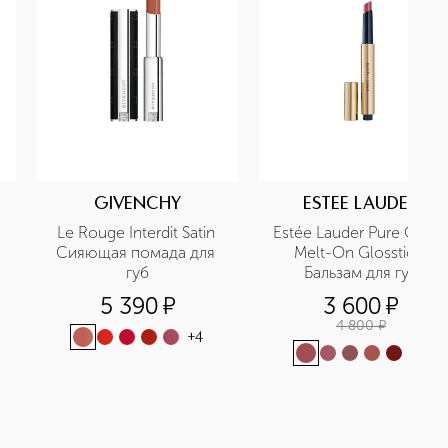
GIVENCHY
ESTEE LAUDER
 
Le Rouge Interdit Satin 
Estée Lauder Pure Color 
Сияющая помада для 
Melt-On Glosstick 
губ
Бальзам для губ
5 390
¤
3 600
¤
4 800
¤
+
4
+
3