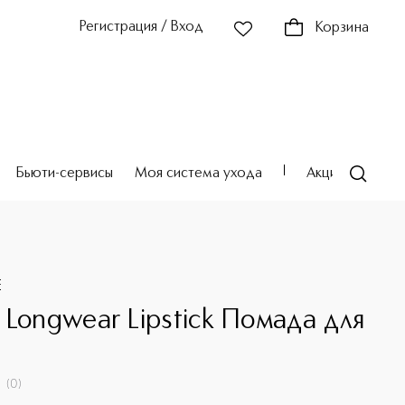
Регистрация / Вход
Корзина
Бьюти-сервисы
Моя система ухода
Акции
Театр
E
 Longwear Lipstick Помада для
(
0
)