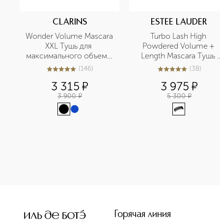
CLARINS
ESTEE LAUDER
Wonder Volume Mascara 
Turbo Lash High 
XXL Тушь для 
Powdered Volume + 
максимального объема 
Length Mascara Тушь 
ресниц
для ресниц
(
146
)
(
38
)
4.9
из
5
146
4.9
из
5
38
3 315
¤
3 975
¤
3 900
¤
5 300
¤
<p class="MsoNormal"><span style="font-size: 12.0pt; line
Горячая линия