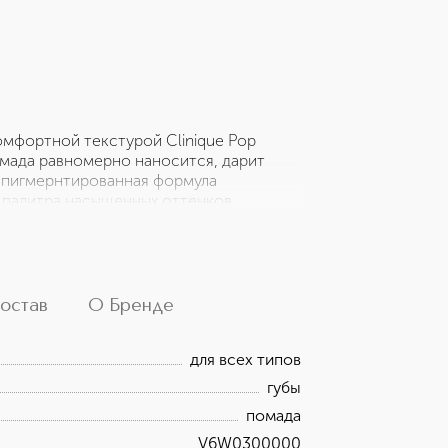
омфортной текстурой Clinique Pop
омада равномерно наносится, дарит
рапигмернтированная формула
 палитра насыщенных оттенков
тойкости. Насыщенный цвет. Формула с
мула не содержит парабенов, фталатов,
остав
О Бренде
для всех типов
губы
помада
V6W0300000