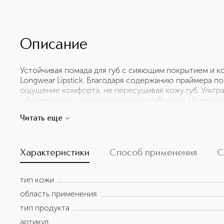
Описание
Устойчивая помада для губ c сияющим покрытием и к
Longwear Lipstick. Благодаря содержанию праймера п
ощущение комфорта, не пересушивая кожу губ. Ульт
обеспечивает стойкое покрытие до 8 часов. Широкая
подойдет к любому образу и оттенку кожи. 8 часов с
Читать еще
праймером. Проверено на аллергию. Без отдушек. Фор
синтетических красителей. Без талька.
Характеристики
Способ применения
С
тип кожи
область применения
тип продукта
артикул