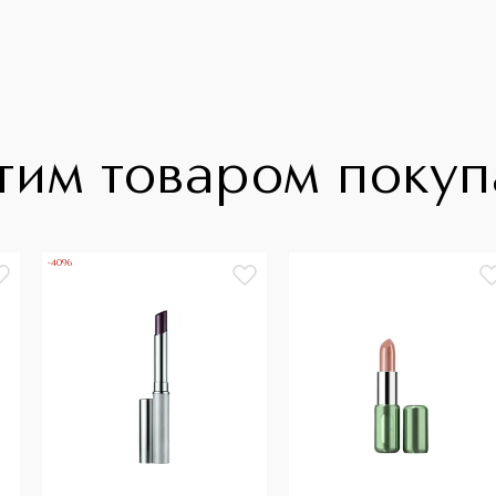
тим товаром поку
-40%