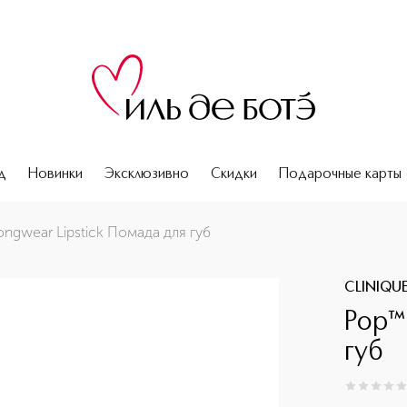
д
Новинки
Эксклюзивно
Скидки
Подарочные карты
ngwear Lipstick Помада для губ
CLINIQU
Pop™
губ
0
из
5
0