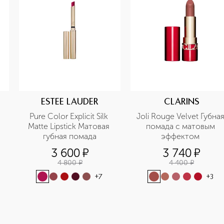
ESTEE LAUDER
CLARINS
 
Pure Color Explicit Silk 
Joli Rouge Velvet Губная
Matte Lipstick Матовая 
помада с матовым 
губная помада
эффектом 
3 600
¤
3 740
¤
4 800
¤
4 400
¤
+
7
+
3