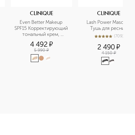
CLINIQUE
CLINIQUE
Even Better Makeup 
Lash Power Mascara 
SPF15 Корректирующий 
Тушь для ресниц
тональный крем, 
(
709
)
4.9
из
5
709
выравнивающий тон 
4 492
¤
2 490
¤
кожи SPF15
5 990
¤
4 150
¤
ада для губ приобретайте в нашем интернет-магазине. Дейст