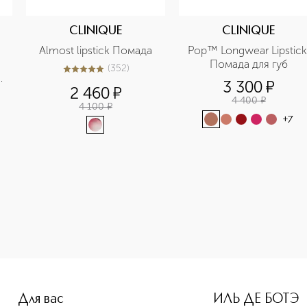
CLINIQUE
CLINIQUE
Almost lipstick Помада
Pop™ Longwear Lipstick 
Помада для губ
(
352
)
4.9
из
5
352
3 300
¤
2 460
¤
4 400
¤
4 100
¤
+
7
-height: 107%; color: #00b0f0;">Pop™ Longwear Lipstick Пом
Для вас
ИЛЬ ДЕ БОТЭ