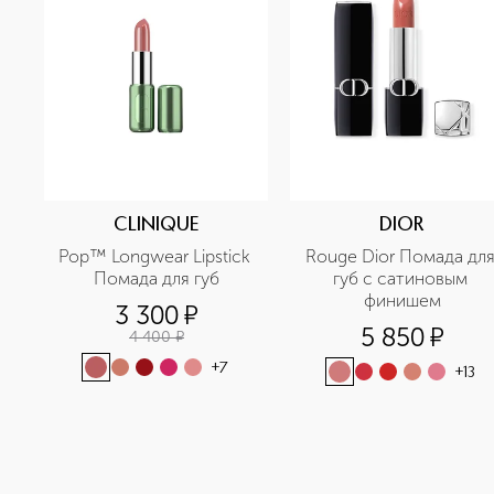
CLINIQUE
DIOR
Pop™ Longwear Lipstick 
Rouge Dior Помада для
Помада для губ
губ с сатиновым 
финишем
3 300
¤
5 850
¤
4 400
¤
+
7
+
13