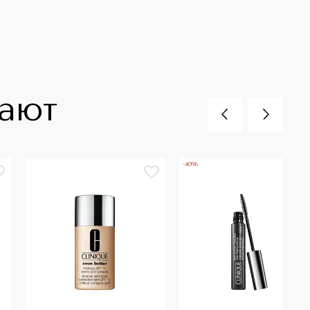
пают
-40%