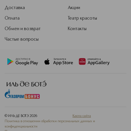
Hydrator, мгновенно и надолго
Доставка
Акции
защищает кожу от обезвоживания,
обеспечивая увлажнение десяти
Оплата
Театр красоты
слоев кожи. Сегодня Clinique в
тесном партнерстве с нью-
Обмен и возврат
Контакты
йоркской медицинской школой
Icahn School of Medicine at Mount
Частые вопросы
Sinai создает совместный центр
Healthy Skin Dermatology Center с
целью проведения совместных
дерматологических исследований
аллергических заболеваний.
Подробнее
© ИЛЬ ДЕ БОТЭ
2026
Карта сайта
Политика в отношении обработки персональных данных и
конфиденциальности