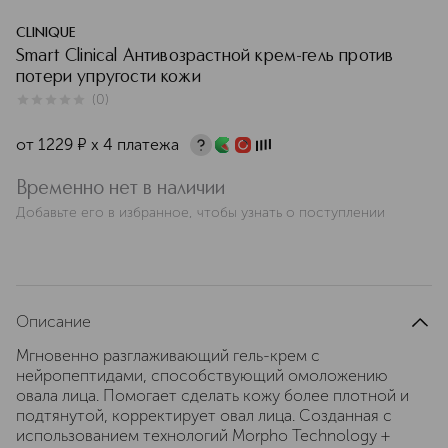
CLINIQUE
Smart Clinical Антивозрастной крем-гель против
потери упругости кожи
(
0
)
0
из
5
0
от
1229
¤
х 4 платежа
Временно нет в наличии
Добавьте его в избранное, чтобы узнать о поступлении
Описание
Мгновенно разглаживающий гель-крем с
нейропептидами, способствующий омоложению
овала лица. Помогает сделать кожу более плотной и
подтянутой, корректирует овал лица. Созданная с
использованием технологий Morpho Technology +