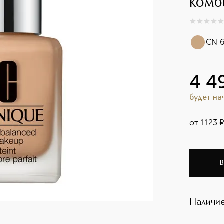
комб
0
из
5
0
CN 6
4 4
будет н
от
1123
В
Наличие