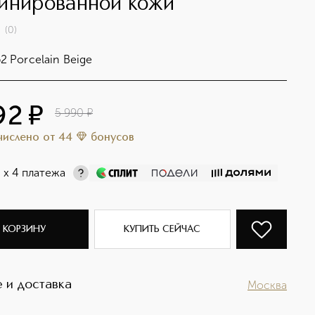
инированной кожи
(
0
)
2 Porcelain Beige
92
¤
5 990
¤
ачислено
от
44
бонусов
¤
х 4 платежа
 КОРЗИНУ
КУПИТЬ СЕЙЧАС
 и доставка
Москва