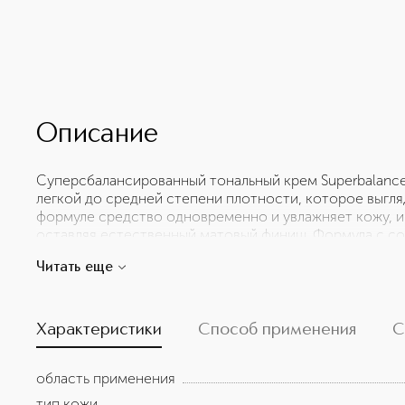
Описание
Суперсбалансированный тональный крем Superbalanc
легкой до средней степени плотности, которое выгля
формуле средство одновременно и увлажняет кожу, и
оставляя естественный матовый финиш. Формула с с
(уникальной молекулы протеина, полученной из молок
Читать еще
не пересушивая кожу. Тональный крем содержит экстр
Водоустойчив. Не скатывается. Без масел.
Характеристики
Способ применения
С
область применения
тип кожи