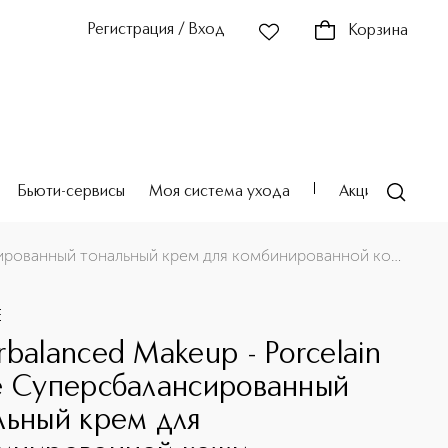
Регистрация / Вход
Корзина
Бьюти-сервисы
Моя система ухода
Акции
Театр
Superbalanced Makeup - Porcelain Beige Суперсбалансированный тональный крем для комбинированной кожи
E
rbalanced Makeup - Porcelain
e Суперсбалансированный
льный крем для