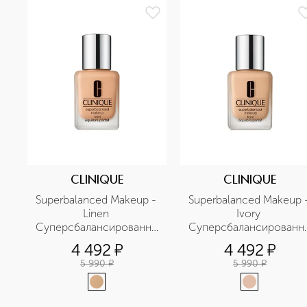
CLINIQUE
CLINIQUE
Superbalanced Makeup - 
Superbalanced Makeup -
Linen 
Ivory 
Суперсбалансированный
Суперсбалансированн
 тональный крем для 
 тональный крем для 
4 492
¤
4 492
¤
комбинированной кожи
комбинированной кож
5 990
¤
5 990
¤