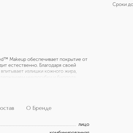
Сроки до
ed™ Makeup обеспечивает покрытие от
дит естественно. Благодаря своей
 впитывает излишки кожного жира,
одержанием микрогубки и биопола
а) впитывает жир, где это необходимо,
акт ромашки и витамин Е.
остав
О Бренде
лицо
комбинированная