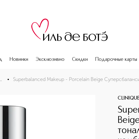
д
Новинки
Эксклюзивно
Скидки
Подарочные карты
нсированный тональный крем для комбинированной кожи
ые средства
•
CLINIQU
Supe
Beig
тона