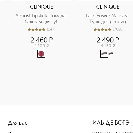
CLINIQUE
CLINIQUE
Almost Lipstick Помада-
Lash Power Mascara 
бальзам для губ
Тушь для ресниц
(
147
)
(
709
)
4.9
из
5
147
4.9
из
5
709
2 460
¤
2 490
¤
4 100
¤
4 150
¤
Для вас
ИЛЬ ДЕ БОТЭ