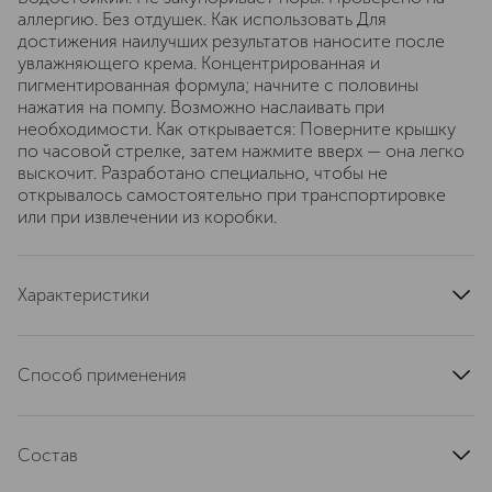
аллергию. Без отдушек. Как использовать Для
достижения наилучших результатов наносите после
увлажняющего крема. Концентрированная и
пигментированная формула; начните с половины
нажатия на помпу. Возможно наслаивать при
необходимости. Как открывается: Поверните крышку
по часовой стрелке, затем нажмите вверх — она легко
выскочит. Разработано специально, чтобы не
открывалось самостоятельно при транспортировке
или при извлечении из коробки.
Характеристики
область применения
лицо
тип кожи
для всех типов
Способ применения
тип продукта
тональное средство
Нажав на дозатор, наберите средство на чистые
артикул
KY19030000
кончики пальцев. Кистью или спонжем нанесите
Состав
средство на чистую кожу лица и растушуйте от центра
к контурам. Чтобы добиться безупречного покрытия,