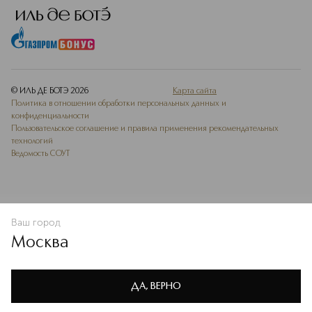
© ИЛЬ ДЕ БОТЭ
2026
Карта сайта
Политика в отношении обработки персональных данных и
конфиденциальности
Пользовательское соглашение и правила применения рекомендательных
технологий
Ведомость СОУТ
Ваш город
В КОРЗИНУ
КУПИТЬ СЕЙЧАС
Москва
Мы используем cookie-файлы и сервисы веб-аналитики. Они
необходимы для улучшения работы сайта. Подробнее –
OK
в
Политике конфиденциальности
ДА, ВЕРНО