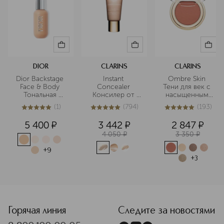
DIOR
CLARINS
CLARINS
Dior Backstage 
Instant 
Ombre Skin 
Face & Body 
Concealer 
Тени для век с 
Тональная 
Консилер от 
насыщенным 
основа для 
темных кругов 
цветом
(
1
)
(
794
)
(
193
)
лица и тела
моментального 
5
из
5
1
5
из
5
794
5
из
5
193
действия SPF15
5 400
¤
3 442
¤
2 847
¤
4 050
¤
3 350
¤
+
9
+
3
<p class="MsoNormal"><span style="font-size: 12.0pt; line
Горячая линия
Следите за новостями