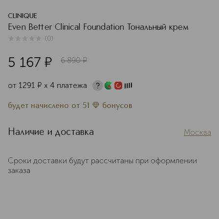
CLINIQUE
Even Better Clinical Foundation Тональный крем
(
0
)
0
из
5
0
5 167
¤
6 890
¤
от
1291
¤
х 4 платежа
будет начислено
от
51
бонусов
Наличие и доставка
Москва
Сроки доставки будут рассчитаны при оформлении
заказа