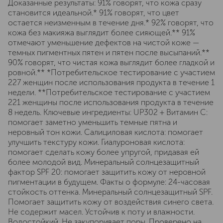
Доказанные результаты: 91% говорят, что кожа сразу
становится идеальной.* 91% говорят, что цвет
остается неизменным в течение дня.* 92% говорят, что
кожа без макияжа выглядит более сияющей.** 91%
отмечают уменьшение дефектов на чистой коже —
темных пигментных пятен и пятен после высыпаний.**
90% говорят, что чистая кожа выглядит более гладкой и
ровной.** *Потребительское тестирование с участием
227 женщин после использования продукта в течение 1
недели. **Потребительское тестирование с участием
221 женщины после использования продукта в течение
8 недель. Ключевые ингредиенты: UP302 + Витамин С:
помогает заметно уменьшить темные пятна и
неровный тон кожи. Салициловая кислота: помогает
улучшить текстуру кожи. Гиалуроновая кислота:
помогает сделать кожу более упругой, придавая ей
более молодой вид. Минеральный солнцезащитный
фактор SPF 20: помогает защитить кожу от неровной
пигментации в будущем. Факты о формуле: 24-часовая
стойкость оттенка. Минеральный солнцезащитный SPF.
Помогает защитить кожу от воздействия синего света.
Не содержит масел. Устойчив к поту и влажности.
Водостойкий. Не закупоривает поры. Проверено на