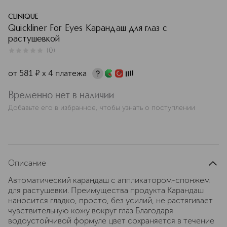
CLINIQUE
Quickliner For Eyes Карандаш для глаз с
растушевкой
(
0
)
0
из
5
0
от
581
¤
х 4 платежа
Временно нет в наличии
Добавьте его в избранное, чтобы узнать о поступлении
Описание
Автоматический карандаш с аппликатором-спонжем
для растушевки. Преимущества продукта Карандаш
наносится гладко, просто, без усилий, не растягивает
чувствительную кожу вокруг глаз Благодаря
водоустойчивой формуле цвет сохраняется в течение