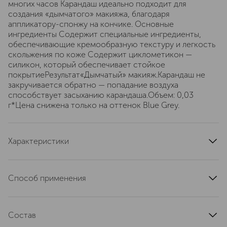
многих часов Карандаш идеально подходит для
создания «дымчатого» макияжа, благодаря
аппликатору-спонжу на кончике. Основные
ингредиенты Содержит специальные ингредиенты,
обеспечивающие кремообразную текстуру и легкость
скольжения по коже Cодержит циклометикон —
силикон, который обеспечивает стойкое
покрытиеРезультат«Дымчатый» макияж.Карандаш не
закручивается обратно — попадание воздуха
способствует засыханию карандаша.Объем: 0,03
г*Цена снижена только на оттенок Blue Grey.
Характеристики
тип кожи
для всех типов
тип продукта
подводка
Способ применения
область применения
глаза
Подведите глаз длинными штрихами, подчеркните
артикул
62A4120000
красоту и форму глаз. Используйте губковый
Состав
аппликатор для растушевки и создания "дымки", если
хотите.