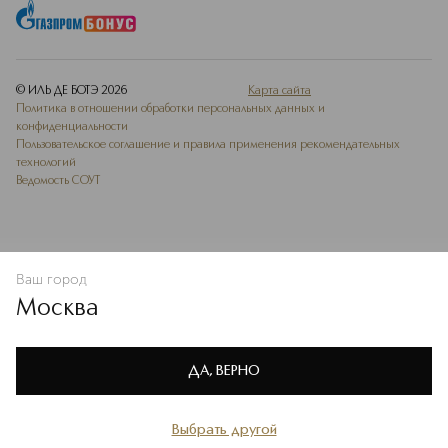
© ИЛЬ ДЕ БОТЭ
2026
Карта сайта
Политика в отношении обработки персональных данных и
конфиденциальности
Пользовательское соглашение и правила применения рекомендательных
технологий
Ведомость СОУТ
Ваш город
В КОРЗИНУ
КУПИТЬ СЕЙЧАС
Москва
Мы используем cookie-файлы и сервисы веб-аналитики. Они
необходимы для улучшения работы сайта. Подробнее –
OK
в
Политике конфиденциальности
ДА, ВЕРНО
Выбрать другой
Главная
Каталог
Избранное
Профиль
Корзина