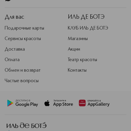
натуральным растениям,
выращенным методом
органического земледелия. Бренд
Для вас
ИЛЬ ДЕ БОТЭ
уделяет особое внимание
экологичности: упаковка подлежит
Подарочные карты
КЛУБ ИЛЬ ДЕ БОТЭ
переработке, формулы
биоразлагаемые, косметика не
Сервисы красоты
Магазины
тестируется на животных и
Доставка
Акции
сертифицирована по стандарту
COSMOS Organic. Cocosolis
Оплата
Театр красоты
предлагает эффективные средства
для повседневного ухода за телом,
Обмен и возврат
Контакты
лицом и волосами.
Частые вопросы
Подробнее