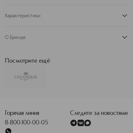
Характеристики
артикул
3800500519302
О Бренде
COCOSOLIS — бренд, рожденный в
солнечной Болгарии, завоевавший
доверие более полумиллиона
Посмотрите ещё
покупателей. Вся продукция марки
создана на основе кокосового
масла ― одного из самых ценных и
питательных элементов для нежной
кожи. Именно поэтому в названии
бренда присутствуют COCO (кокос)
<p class="MsoNormal"><span style="font-size: 12.0pt; li
и SOLIS (солнце) ― символы жизни и
света. Принципы экологичности
являются основополагающими для
Горячая линия
Следите за новостями
COCOSOLIS. Команда тщательно и с
8-800-100-00-05
любовью отбирает каждый
ингредиент, отдавая предпочтение