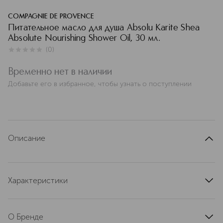
COMPAGNIE DE PROVENCE
Питательное масло для душа Absolu Karite Shea
Absolute Nourishing Shower Oil, 30 мл.
(
0
)
0
из
5
0
Временно нет в наличии
Добавьте его в избранное, чтобы узнать о поступлении
Описание
Характеристики
артикул
EC0105GD030KAES
О Бренде