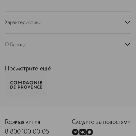
Характеристики
артикул
EC0115CV015AVESR
О Бренде
Созданный в 1990 году французский
бренд Compagnie de Provence
представлен более чем в 40 странах
Посмотрите ещё
мира. Он специализируется на
производстве натуральной
косметики. Её основа ―
традиционное марсельское мыло в
жидком виде и натуральные
растительные масла: оливковое,
<p class="MsoNormal"><span style="font-size: 12.0pt; lin
миндальное, виноградное. Мыло
Compagnie de Provence не
содержит красителей, животных
Горячая линия
Следите за новостями
жиров или синтетических ПАВ. Оно
8-800-100-00-05
отлично заполняет микротрещины