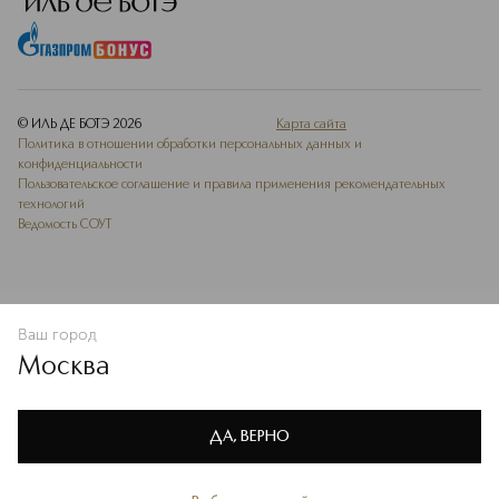
© ИЛЬ ДЕ БОТЭ
2026
Карта сайта
Политика в отношении обработки персональных данных и
конфиденциальности
Пользовательское соглашение и правила применения рекомендательных
технологий
Ведомость СОУТ
Ваш город
В КОРЗИНУ
КУПИТЬ СЕЙЧАС
Москва
Мы используем cookie-файлы и сервисы веб-аналитики. Они
необходимы для улучшения работы сайта. Подробнее –
OK
в
Политике конфиденциальности
ДА, ВЕРНО