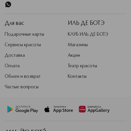
влагой, а входящий в его состав
глицерин препятствует попаданию
частиц пыли и микроорганизмов в
эпидермис. Он защищает верхние
Для вас
ИЛЬ ДЕ БОТЭ
кожные слои от воспаления и
раздражения, а также насыщает
Подарочные карты
КЛУБ ИЛЬ ДЕ БОТЭ
водой. Чувственный аромат мыла
подарит вашей коже нежность и
Сервисы красоты
Магазины
комфорт.
Доставка
Акции
Подробнее
Оплата
Театр красоты
Обмен и возврат
Контакты
Частые вопросы