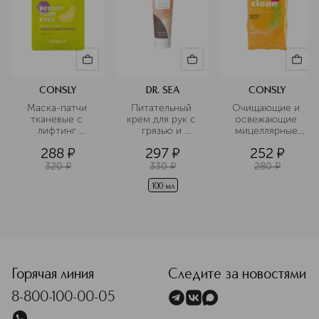
CONSLY
DR. SEA
CONSLY
Маска-патчи 
Питательный 
Очищающие и 
тканевые с 
крем для рук с 
освежающие 
лифтинг 
грязью и 
мицеллярные 
эффектом для 
минералами 
салфетки с 
288
¤
297
¤
252
¤
области вокруг 
Мертвого моря
экстрактом 
глаз
чайного дерева
320
¤
330
¤
280
¤
100 мл
<p class="MsoNormal"><span style="font-size: 12.0pt; line
Горячая линия
Следите за новостями
8-800-100-00-05