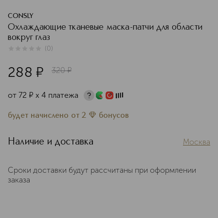
CONSLY
Охлаждающие тканевые маска-патчи для области
вокруг глаз
(
0
)
0
из
5
0
288
¤
320
¤
от
72
¤
х 4 платежа
будет начислено
от
2
бонусов
Наличие и доставка
Москва
Сроки доставки будут рассчитаны при оформлении
заказа