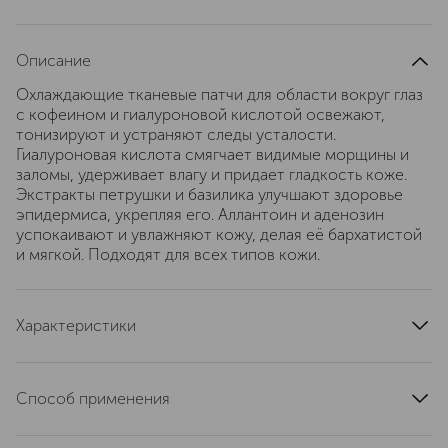
Описание
Охлаждающие тканевые патчи для области вокруг глаз
с кофеином и гиалуроновой кислотой освежают,
тонизируют и устраняют следы усталости.
Гиалуроновая кислота смягчает видимые морщины и
заломы, удерживает влагу и придает гладкость коже.
Экстракты петрушки и базилика улучшают здоровье
эпидермиса, укрепляя его. Аллантоин и аденозин
успокаивают и увлажняют кожу, делая её бархатистой
и мягкой. Подходят для всех типов кожи.
Характеристики
состав набора
30 патчей
вид патчей
тканевые
Способ применения
область применения
кожа вокруг глаз
Извлеките патчи из упаковки и разместите их под
тип кожи
для всех типов