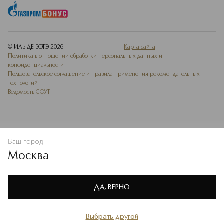
© ИЛЬ ДЕ БОТЭ
2026
Карта сайта
Политика в отношении обработки персональных данных и
конфиденциальности
Пользовательское соглашение и правила применения рекомендательных
технологий
Ведомость СОУТ
Ваш город
В КОРЗИНУ
КУПИТЬ СЕЙЧАС
Москва
Мы используем cookie-файлы и сервисы веб-аналитики. Они
необходимы для улучшения работы сайта. Подробнее –
OK
в
Политике конфиденциальности
ДА, ВЕРНО
Выбрать другой
Главная
Каталог
Избранное
Профиль
Корзина