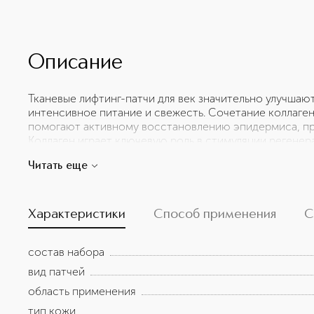
Описание
Тканевые лифтинг-патчи для век значительно улучшаю
интенсивное питание и свежесть. Сочетание коллаген
помогают активному восстановлению эпидермиса, пр
Коллаген играет ключевую роль в стимуляции регенер
старения и обладает выраженным лифтинг-эффектом. М
Читать еще
Chlorella Vulgaris, Porphyra Yezoensis, Undaria Pinnatif
множеством минералов, способствуя увлажнению, то
радикалов. Они также выравнивают текстуру кожи, по
Подходят для всех типов кожи.
Характеристики
Способ применения
С
состав набора
вид патчей
область применения
тип кожи