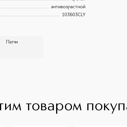
антивозрастной
103603CLY
Патчи
тим товаром поку