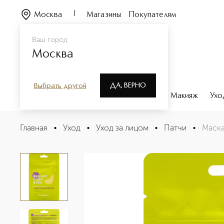
Москва
Магазины
Покупателям
Ваш город
Москва
ДА, ВЕРНО
Выбрать другой
Каталог
Бренды
Парфюмерия
Макияж
Ухо
Маска-патчи тканевые с лифтинг эффектом для област
Главная
•
Уход
•
Уход за лицом
•
Патчи
•
Маска
Описание
Характеристики