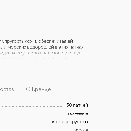
т упругость кожи, обеспечивая ей
а и морских водорослей в этих патчах
идавая ему здоровый и молодой вид.
ации клеток, снижении признаков
орские водоросли (Laminaria Japonica,
ida) и морская вода обогащают ткани
низированию и защите от свободных
ддерживая её барьерные функции.
остав
О Бренде
30 патчей
тканевые
кожа вокруг глаз
зрелая