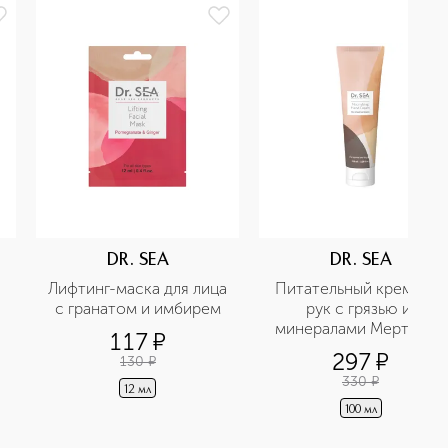
DR. SEA
DR. SEA
Лифтинг-маска для лица 
Питательный крем для 
 
с гранатом и имбирем
рук с грязью и 
минералами Мертвого 
117
¤
моря
297
¤
130
¤
330
¤
12 мл
100 мл