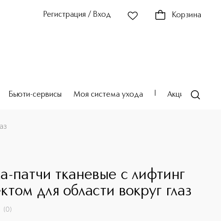
Регистрация / Вход
Корзина
Бьюти-сервисы
Моя система ухода
Акции
Театр
аз
а-патчи тканевые с лифтинг
ктом для области вокруг глаз
(
0
)