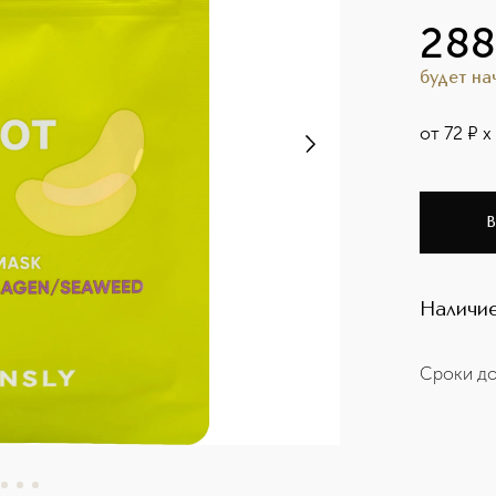
28
будет н
от
72
¤
х
В
Наличие
Сроки до