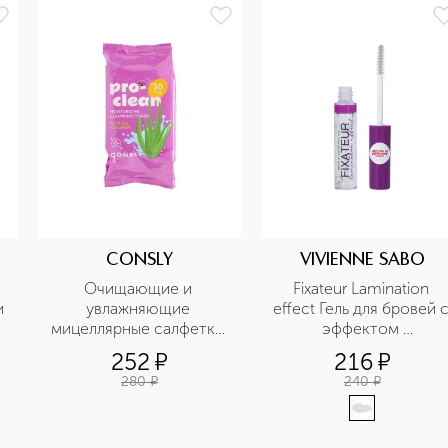
CONSLY
VIVIENNE SABO
Очищающие и 
Fixateur Lamination 
 
увлажняющие 
effect Гель для бровей с
мицеллярные салфетки 
эффектом 
с коллагеном и алоэт
ламинирования
252
¤
216
¤
280
¤
240
¤