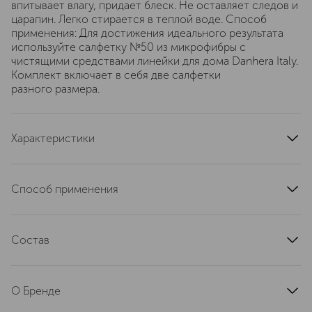
впитывает влагу, придает блеск. Не оставляет следов и
царапин. Легко стирается в теплой воде. Способ
применения: Для достижения идеального результата
используйте салфетку №50 из микрофибры с
чистящими средствами линейки для дома Danhera Italy.
Комплект включает в себя две салфетки
разного размера.
Характеристики
артикул
DANH_050
Способ применения
Для достижения идеального результата используйте
салфетку №50 из микрофибры с чистящими
Состав
средствами линейки для дома Danhera Italy.
Микрофибра
О Бренде