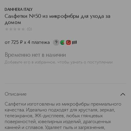
DANHERA ITALY
Салфетки №50 из микрофибры для ухода за
домом
(
0
)
0
из
5
0
от
725
¤
х 4 платежа
Временно нет в наличии
Добавьте его в избранное, чтобы узнать о поступлении
Описание
Салфетки изготовлены из микрофибры премиального
качества. Идеально подходят для хрусталя, зеркал,
телеэкранов, ЖК-дисплеев, любых глянцевых
поверхностей, ювелирных изделий, драгоценных
камней и сплавов. Удаляет пыль и загрязнения,