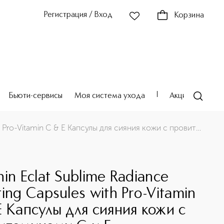
Регистрация / Вход
Корзина
Бьюти-сервисы
Моя система ухода
Акции
Театр
С и Е
Darphin Eclat Sublime Radiance Boosting Capsules with Pro-Vitamin C & E Капсулы для сияния кожи с провитаминами С и Е
in Eclat Sublime Radiance
ing Capsules with Pro-Vitamin
E Капсулы для сияния кожи с