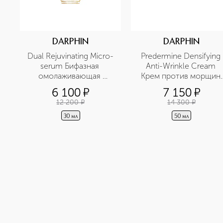
DARPHIN
DARPHIN
Dual Rejuvinating Micro-
Predermine Densifying 
serum Бифазная 
Anti-Wrinkle Cream 
омолаживающая 
Крем против морщин 
сыворотка
укрепляющий для сухой
6 100
¤
7 150
¤
кожи
12 200
¤
14 300
¤
30 мл
50 мл