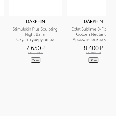
DARPHIN
DARPHIN
Stimulskin Plus Sculpting 
Eclat Sublime 8-Flower 
Night Balm 
Golden Nectar Oil 
Скульптурирующий 
Ароматический уход 
ночной бальзам для 
Нектар 8 цветов
7 650
¤
8 400
¤
лица в дорожном 
10 200
¤
16 800
¤
формате
15 мл
30 мл