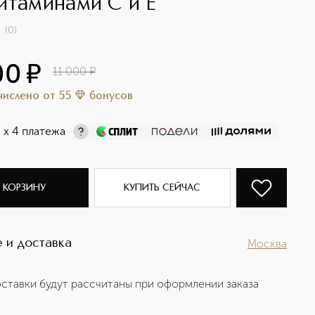
итаминами С и Е
(
0
)
00
¤
11 000
¤
ачислено
от
55
бонусов
¤
х 4 платежа
 КОРЗИНУ
КУПИТЬ СЕЙЧАС
 и доставка
Москва
ставки будут рассчитаны при оформлении заказа