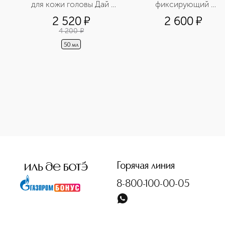
для кожи головы Дай 
фиксирующий 
мне силу
освежающий
2 520
¤
2 600
¤
4 200
¤
50 мл
<p class="MsoNormal"><span style="font-size: 12.0pt; line
Горячая линия
8-800-100-00-05