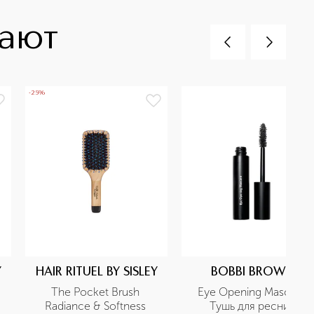
пают
-25%
Y
HAIR RITUEL BY SISLEY
BOBBI BROWN
The Pocket Brush 
Eye Opening Mascara 
Radiance & Softness 
Тушь для ресниц