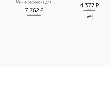
Мини-расческа для 
4 377
¤
волос
7 762
¤
5 150
¤
10 350
¤
ance Boosting Capsules with Pro-Vitamin C & E Капсулы для 
Э