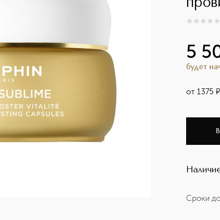
пров
0
из
5
0
5 5
будет н
от
1375
В
Наличие
Сроки до