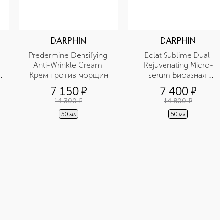
DARPHIN
DARPHIN
Predermine Densifying 
Eclat Sublime Dual 
Anti-Wrinkle Cream 
Rejuvenating Micro-
Крем против морщин
serum Бифазная 
 
омолаживающая 
7 150
¤
7 400
¤
сыворотка
14 300
¤
14 800
¤
50 мл
50 мл