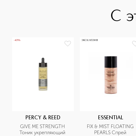
С э
-40%
ЭКСКЛЮЗИВ
PERCY & REED
ESSENTIAL
GIVE ME STRENGTH 
FIX & MIST FLOATING 
Тоник укрепляющий 
PEARLS Спрей 