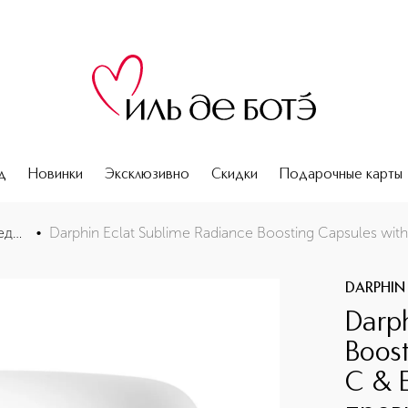
д
Новинки
Эксклюзивно
Скидки
Подарочные карты
 Pro-Vitamin C & E Капсулы для сияния кожи с провитаминами 
Антивозрастные средства
•
DARPHIN
Darph
Boost
C & 