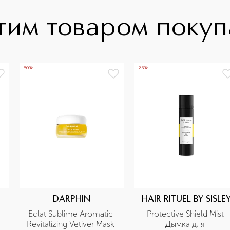
тим товаром поку
-50%
-25%
DARPHIN
HAIR RITUEL BY SISLE
Eclat Sublime Aromatic 
Protective Shield Mist 
Revitalizing Vetiver Mask 
Дымка для 