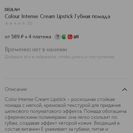
DELILAH
Colour Intense Cream Lipstick Губная помада
(
0
)
0
из
5
0
от
589
¤
х 4 платежа
Временно нет в наличии
Добавьте его в избранное, чтобы узнать о поступлении
Описание
Color Intense Cream Lipstick – роскошная стойкая
помада с мягкой, кремовой текстурой для придания
шелкового полуматового эффекта. Помада обогащена
сферическими полимерами: она легко скользит по
губам, создавая эффект «второй кожи». Входящий в
состав витамин Е ухаживает за губами, питая и