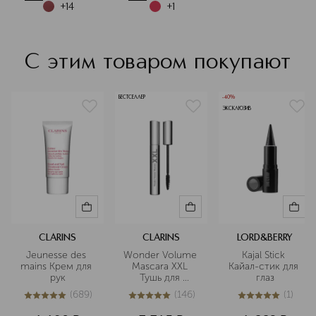
+
14
+
1
С этим товаром покупают
БЕСТСЕЛЛЕР
-40%
ЭКСКЛЮЗИВ
CLARINS
CLARINS
LORD&BERRY
Jeunesse des 
Wonder Volume 
Kajal Stick 
mains Крем для 
Mascara XXL 
Кайал-стик для 
рук
Тушь для 
глаз
максимального 
(
689
)
(
146
)
(
1
)
объема ресниц
5
из
5
689
4.9
из
5
146
5
из
5
1