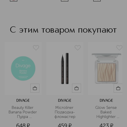
С этим товаром покупают
DIVAGE
DIVAGE
DIVAGE
Beauty Killer 
Microliner 
Glow Sense 
Banana Powder 
Подводка-
Baked 
Пудра 
фломастер
Highlighter 
рассыпчатая 
Хайлайтер для 
648
¤
459
¤
423
¤
для лица
лица 