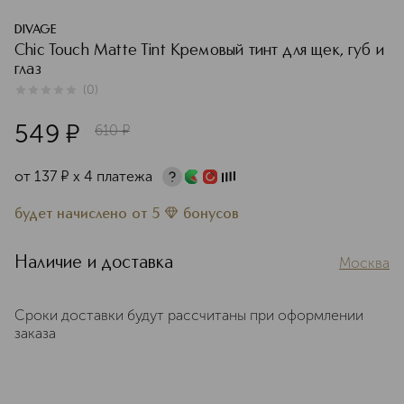
DIVAGE
Chic Touch Matte Tint Кремовый тинт для щек, губ и
глаз
(
0
)
0
из
5
0
549
¤
610
¤
от
137
¤
х 4 платежа
будет начислено
от
5
бонусов
Наличие и доставка
Москва
Сроки доставки будут рассчитаны при оформлении
заказа