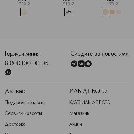
запеченный
720
¤
510
¤
470
¤
<p class="MsoNormal"><span style="font-size: 12.0pt; line
Горячая линия
Следите за новостями
8-800-100-00-05
Для вас
ИЛЬ ДЕ БОТЭ
Подарочные карты
КЛУБ ИЛЬ ДЕ БОТЭ
Сервисы красоты
Магазины
Доставка
Акции