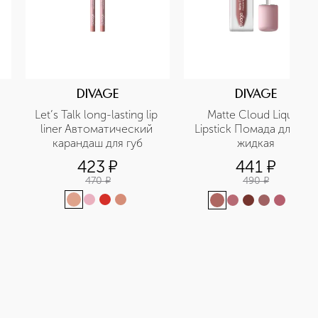
DIVAGE
DIVAGE
Let’s Talk long-lasting lip 
Matte Cloud Liquid 
liner Автоматический 
Lipstick Помада для губ 
карандаш для губ
жидкая
423
¤
441
¤
470
¤
490
¤
+
2