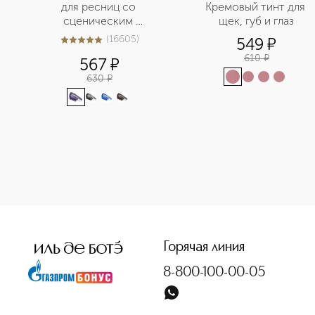
для ресниц со 
Кремовый тинт для 
сценическим 
щек, губ и глаз
эффектом
(
16605
)
549
¤
5
из
5
16605
610
¤
567
¤
630
¤
<p class="MsoNormal"><span style="font-size: 12.0pt; line
Горячая линия
8-800-100-00-05