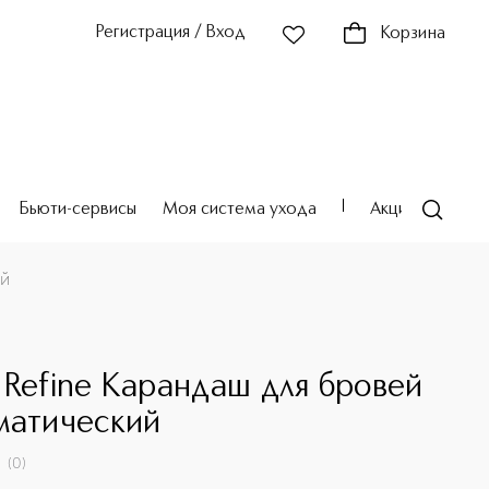
Регистрация / Вход
Корзина
Бьюти-сервисы
Моя система ухода
Акции
Театр
ий
 Refine Карандаш для бровей
матический
(
0
)