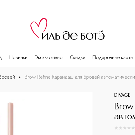
д
Новинки
Эксклюзивно
Скидки
Подарочные карты
бровей
•
Brow Refine Карандаш для бровей автоматическ
DIVAGE
Brow
авто
0
из
5
0