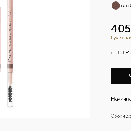
тон 
405
будет н
от
101
¤
В
Наличие
Сроки до