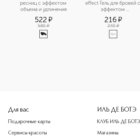
ресниц с эффектом 
effect Гель для бровей с
объема и удлинения
эффектом 
ламинирования
522
¤
216
¤
580
¤
240
¤
-height: 107%; color: #00b0f0;">Brow Refine Карандаш для 
Для вас
ИЛЬ ДЕ БОТЭ
Подарочные карты
КЛУБ ИЛЬ ДЕ БОТ
Сервисы красоты
Магазины