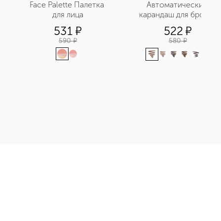
 
Face Palette Палетка 
Автоматический 
для лица
карандаш для бровей
531
¤
522
¤
590
¤
580
¤
+
1
бровей автоматический приобретайте в нашем интернет-магаз
Э