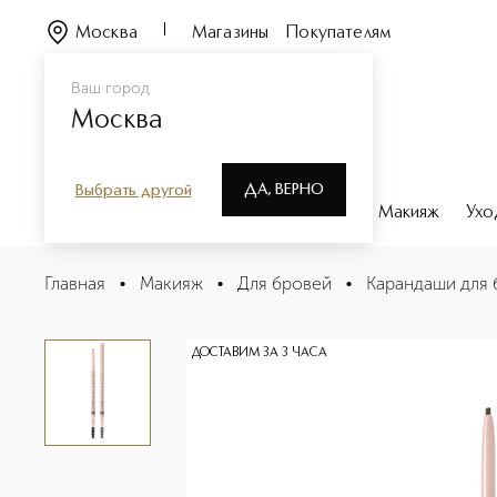
Москва
Магазины
Покупателям
Ваш город
Москва
ДА, ВЕРНО
Выбрать другой
Каталог
Бренды
Парфюмерия
Макияж
Ухо
Brow Refine Карандаш для бровей автоматический
Главная
•
Макияж
•
Для бровей
•
Карандаши для 
Описание
Характеристики
ДОСТАВИМ ЗА 3 ЧАСА