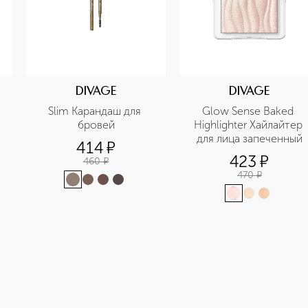
DIVAGE
DIVAGE
Slim Карандаш для 
Glow Sense Baked 
бровей
Highlighter Хайлайтер 
для лица запеченный
414
¤
423
¤
460
¤
470
¤