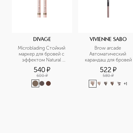
DIVAGE
VIVIENNE SABO
Microblading Стойкий 
Brow arcade 
маркер для бровей с 
Автоматический 
эффектом Natural 
карандаш для бровей
Tattoo
540
¤
522
¤
600
¤
580
¤
+
1