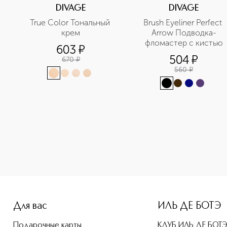
DIVAGE
DIVAGE
True Color Тональный 
Brush Eyeliner Perfect 
крем
Arrow Подводка-
фломастер с кистью
603
¤
504
¤
670
¤
560
¤
-height: 107%; color: #00b0f0;">Brush Eyeliner Perfect Ar
Для вас
ИЛЬ ДЕ БОТЭ
Подарочные карты
КЛУБ ИЛЬ ДЕ БОТ