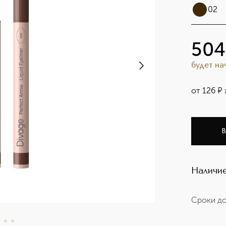
02
504
будет н
от
126
¤
В
Наличие
Сроки до