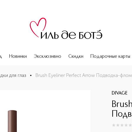
д
Новинки
Эксклюзивно
Скидки
Подарочные карты
истью
дки для глаз
•
Brush Eyeliner Perfect Arrow Подводка-фло
DIVAGE
Brush
Подв
0
из
5
0