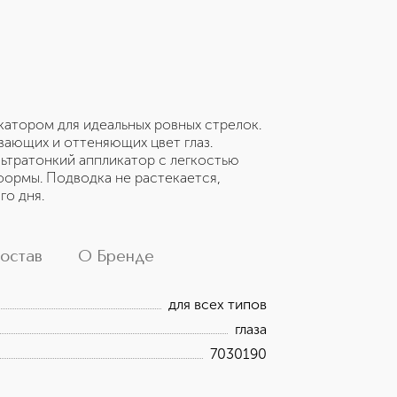
катором для идеальных ровных стрелок.
вающих и оттеняющих цвет глаз.
льтратонкий аппликатор с легкостью
формы. Подводка не растекается,
го дня.
остав
О Бренде
для всех типов
глаза
7030190