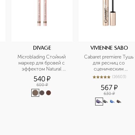
DIVAGE
VIVIENNE SABO
Microblading Стойкий 
Cabaret premiere Тушь 
маркер для бровей с 
для ресниц со 
эффектом Natural 
сценическим 
Tattoo
эффектом
(
16603
)
540
¤
5
из
5
16603
600
¤
567
¤
630
¤