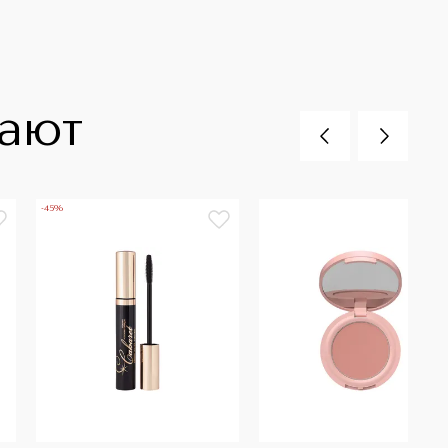
пают
-45%