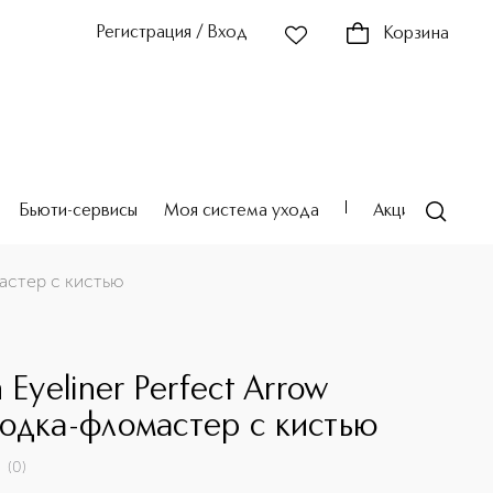
Регистрация / Вход
Корзина
Бьюти-сервисы
Моя система ухода
Акции
Театр
мастер с кистью
 Eyeliner Perfect Arrow
одка-фломастер с кистью
(
0
)