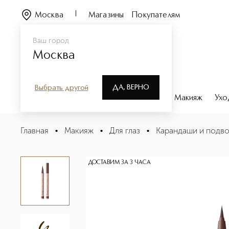
Москва
Магазины
Покупателям
Ваш город
Москва
ДА, ВЕРНО
Выбрать другой
Каталог
Бренды
Парфюмерия
Макияж
Ухо
Brush Eyeliner Perfect Arrow Подводка-фломастер с к
Главная
•
Макияж
•
Для глаз
•
Карандаши и подво
Описание
Характеристики
ДОСТАВИМ ЗА 3 ЧАСА