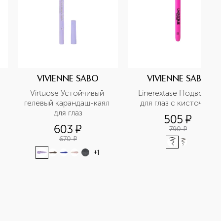
VIVIENNE SABO
VIVIENNE SABO
Virtuose Устойчивый 
Linerextase Подводка 
гелевый карандаш-каял 
для глаз с кисточкой
для глаз
505
¤
603
¤
790
¤
670
¤
+
1