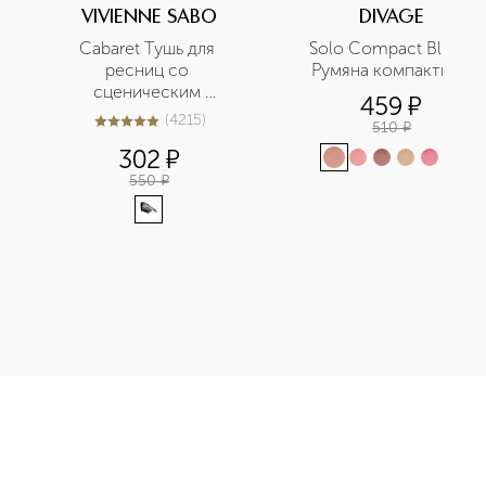
VIVIENNE SABO
DIVAGE
Сabaret Тушь для 
Solo Compact Blush 
ресниц со 
Румяна компактные
сценическим 
459
¤
эффектом Суперобъем
(
4215
)
510
¤
5
из
5
4215
302
¤
+
1
550
¤
row Подводка-фломастер с кистью приобретайте в нашем интер
Э