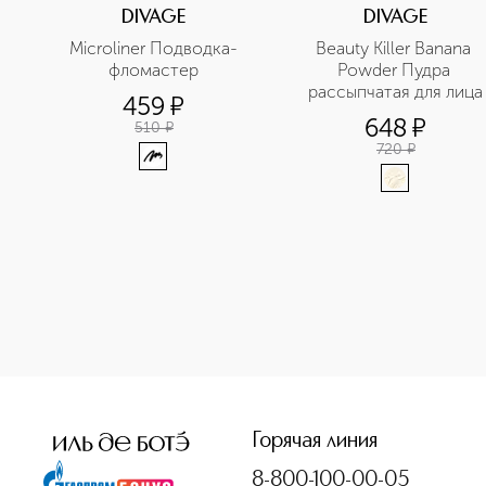
DIVAGE
DIVAGE
Microliner Подводка-
Beauty Killer Banana 
фломастер
Powder Пудра 
рассыпчатая для лица
459
¤
648
¤
510
¤
720
¤
<p class="MsoNormal"><span style="font-size: 12.0pt; line
Горячая линия
8-800-100-00-05