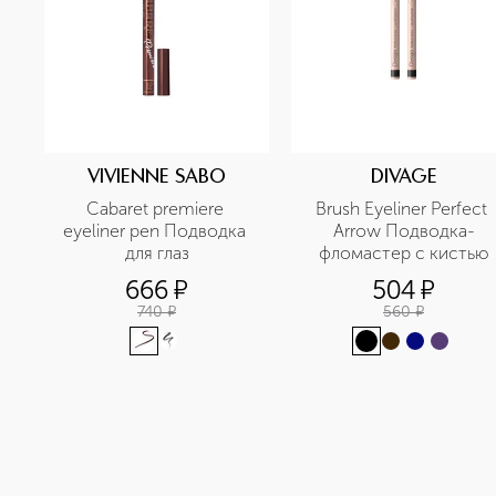
VIVIENNE SABO
DIVAGE
Cabaret premiere 
Brush Eyeliner Perfect 
eyeliner рen Подводка 
Arrow Подводка-
для глаз
фломастер с кистью
666
¤
504
¤
740
¤
560
¤