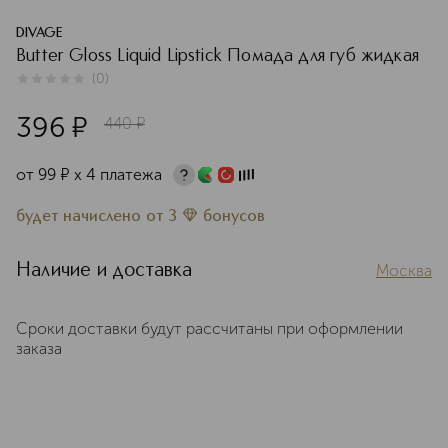
DIVAGE
Butter Gloss Liquid Lipstick Помада для губ жидкая
(
0
)
0
из
5
0
396
¤
440
¤
от
99
¤
х 4 платежа
будет начислено
от
3
бонусов
Наличие и доставка
Москва
Сроки доставки будут рассчитаны при оформлении
заказа