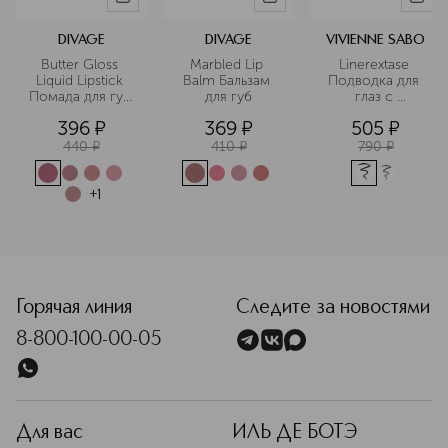
DIVAGE
DIVAGE
VIVIENNE SABO
Butter Gloss 
Marbled Lip 
Linerextase 
Liquid Lipstick 
Balm Бальзам 
Подводка для 
Помада для губ 
для губ
глаз с 
жидкая
кисточкой
396
¤
369
¤
505
¤
440
¤
410
¤
790
¤
+
1
<p class="MsoNormal"><span style="font-size: 12.0pt; line-
Горячая линия
Следите за новостями
8-800-100-00-05
Для вас
ИЛЬ ДЕ БОТЭ