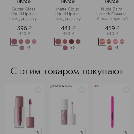
DIVAGE
DIVAGE
DIVAGE
Butter Gloss 
Matte Cloud 
Nude Balm 
Liquid Lipstick 
Liquid Lipstick 
Lipstick Помада-
Помада для губ 
Помада для губ 
бальзам для губ
жидкая
жидкая
396
¤
441
¤
459
¤
440
¤
490
¤
510
¤
+
1
+
2
+
1
С этим товаром покупают
ДОСТАВИМ ЗА 3 ЧАСА
-36%