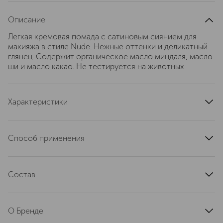
Описание
Легкая кремовая помада с сатиновым сиянием для
макияжа в стиле Nude. Нежные оттенки и деликатный
глянец. Содержит органическое масло миндаля, масло
ши и масло какао. Не тестируется на животных
Характеристики
тип кожи
для всех типов
область применения
губы
Способ применения
текстура
жидкая
Легкая кремовая помада с сатиновым сиянием для
эффект
глянцевый
макияжа в стиле Nude. Нежные оттенки и деликатный
артикул
Состав
7030244
глянец. Содержит органическое масло миндаля, масло
ши и масло какао. Не тестируется на животных
Paraffinum Liquidum, Ethylhexyl Palmitate, Hydrogenated
Styrene/Isoprene Copolymer, Polyisobutene, Mica, Silica
О Бренде
Dimethyl Silylate, Parfum, BHT, Butyrospermum Parkii
Butter, Simmondsia Chinensis Seed Oil, Tocopheryl