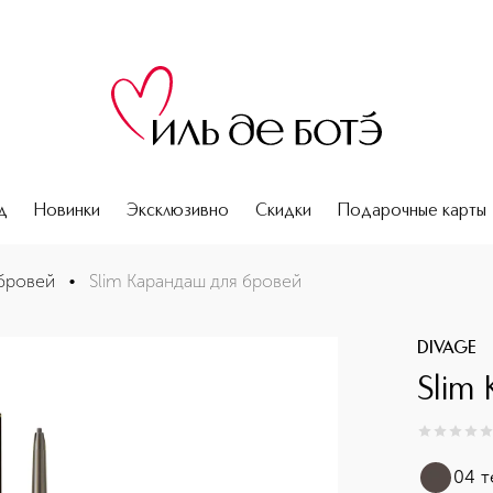
д
Новинки
Эксклюзивно
Скидки
Подарочные карты
бровей
•
Slim Карандаш для бровей
DIVAGE
Slim
0
из
5
0
04 