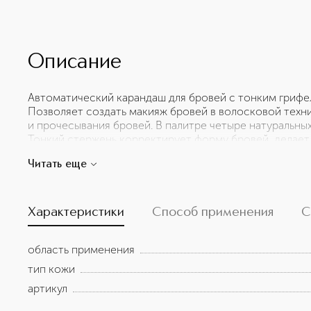
Описание
Автоматический карандаш для бровей с тонким гриф
Позволяет создать макияж бровей в волосковой техн
и прочесывания бровей. В палитре четыре натуральных
Тонкий стержень корректирует форму бровей, делает
между волосками. Текстура наносится мягко, не травм
Читать еще
тускнеет. Способ применения: Прорисовывайте коро
волосков. В конце расчешите брови и растушуйте цв
бровей и фиксации на весь день используйте Laminatio
Характеристики
Способ применения
С
область применения
тип кожи
артикул