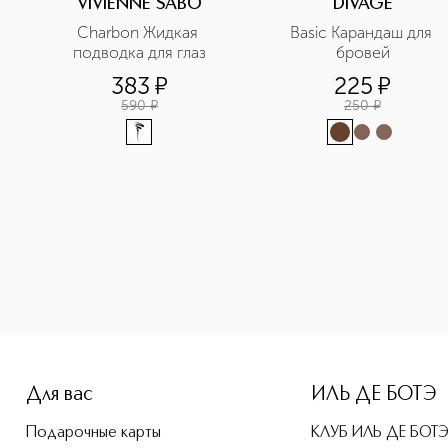
VIVIENNE SABO
DIVAGE
Charbon Жидкая 
Basic Карандаш для 
подводка для глаз
бровей
383
¤
225
¤
590
¤
250
¤
-height: 107%; color: #00b0f0;">Slim Карандаш для бровей 
Для вас
ИЛЬ ДЕ БОТЭ
Подарочные карты
КЛУБ ИЛЬ ДЕ БОТ