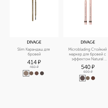
DIVAGE
DIVAGE
Slim Карандаш для 
Microblading Стойкий 
бровей
маркер для бровей с 
эффектом Natural 
414
¤
Tattoo
540
¤
460
¤
600
¤