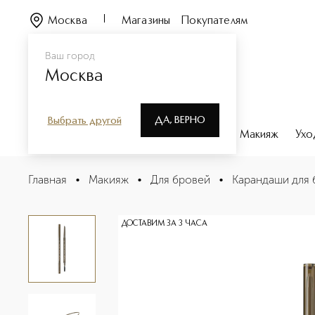
Москва
Магазины
Покупателям
Ваш город
Москва
ДА, ВЕРНО
Выбрать другой
Каталог
Бренды
Парфюмерия
Макияж
Ухо
Slim Карандаш для бровей
Главная
•
Макияж
•
Для бровей
•
Карандаши для 
Описание
Характеристики
ДОСТАВИМ ЗА 3 ЧАСА