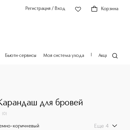
Регистрация / Вход
Корзина
Бьюти-сервисы
Моя система ухода
Акции
Театр
 Карандаш для бровей
(
0
)
Еще 4
темно-коричневый