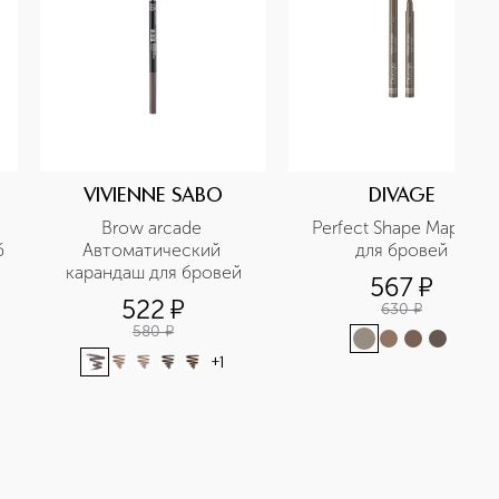
VIVIENNE SABO
DIVAGE
Brow arcade 
Perfect Shape Маркер 
б
Автоматический 
для бровей
карандаш для бровей
567
¤
522
¤
630
¤
580
¤
+
1