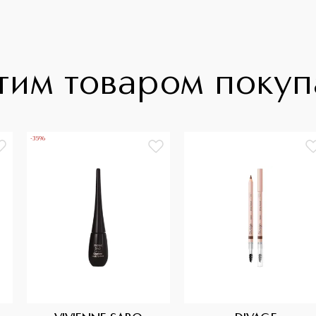
тим товаром поку
-35%