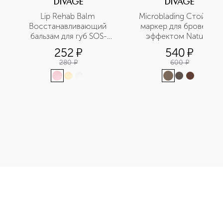
DIVAGE
DIVAGE
Lip Rehab Balm 
Microblading Стойкий 
Восстанавливающий 
маркер для бровей с 
бальзам для губ SOS-
эффектом Natural 
восстановление
Tattoo
252
¤
540
¤
280
¤
600
¤
приобретайте в нашем интернет-магазине. Действую скидки и 
Э