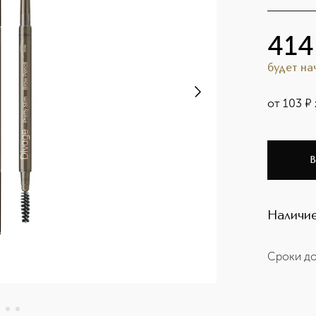
414
будет н
от
103
¤
В
Наличие
Сроки до