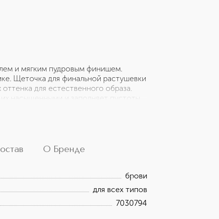
елем и мягким пудровым финишем.
ике. Щеточка для финальной растушевки
 оттенка для естественного образа.
 их насыщенными и заполняет пустоты
ирует кожу, не размазывается и не
ткие линии по направлению роста
ет щеточкой. Для завершения макияжа
n Brow Gel.
остав
О Бренде
брови
для всех типов
7030794