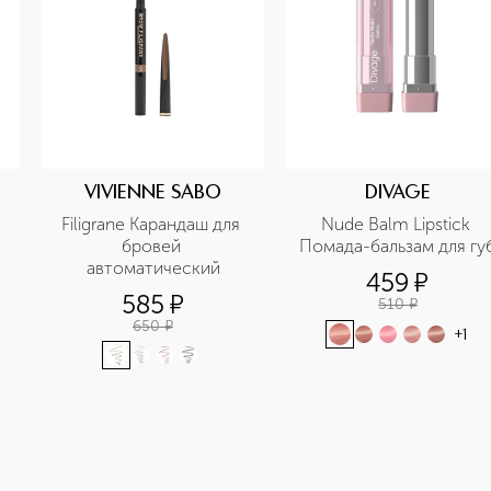
VIVIENNE SABO
DIVAGE
Filigrane Карандаш для 
Nude Balm Lipstick 
бровей 
Помада-бальзам для гу
автоматический
459
¤
585
¤
510
¤
650
¤
+
1