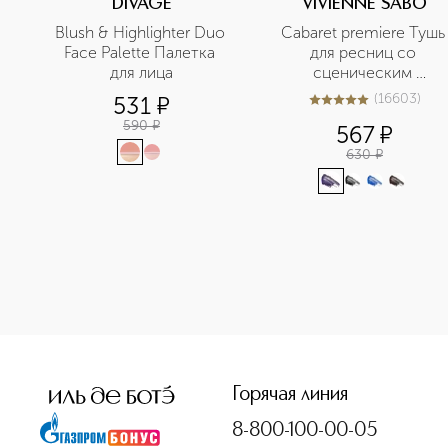
DIVAGE
VIVIENNE SABO
Blush & Highlighter Duo 
Cabaret premiere Тушь 
Face Palette Палетка 
для ресниц со 
для лица
сценическим 
эффектом
(
16603
)
531
¤
5
из
5
16603
590
¤
567
¤
630
¤
<p class="MsoNormal"><span style="font-size: 12.0pt; line
Горячая линия
8-800-100-00-05