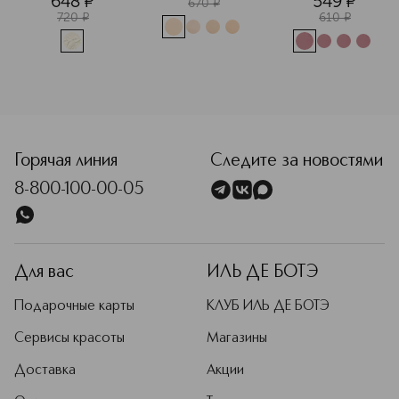
648
¤
549
¤
для лица
глаз
670
¤
720
¤
610
¤
Горячая линия
Следите за новостями
8-800-100-00-05
Для вас
ИЛЬ ДЕ БОТЭ
Подарочные карты
КЛУБ ИЛЬ ДЕ БОТЭ
Сервисы красоты
Магазины
Доставка
Акции