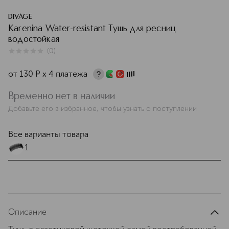
DIVAGE
Karenina Water-resistant Тушь для ресниц
водостойкая
(
0
)
0
из
5
0
от
130
¤
х 4 платежа
Временно нет в наличии
Добавьте его в избранное, чтобы узнать о поступлении
Все варианты товара
1
Описание