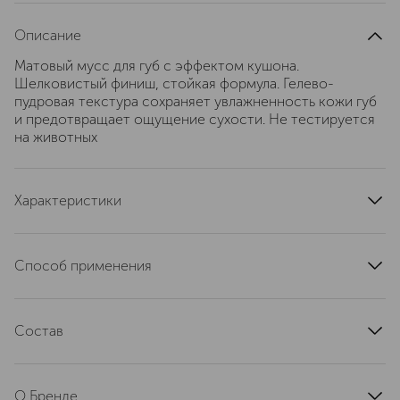
Описание
Матовый мусс для губ с эффектом кушона.
Шелковистый финиш, стойкая формула. Гелево-
пудровая текстура сохраняет увлажненность кожи губ
и предотвращает ощущение сухости. Не тестируется
на животных
Характеристики
тип кожи
для всех типов
область применения
губы
Способ применения
текстура
жидкая
Матовый мусс для губ с эффектом кушона.
эффект
матовый
Шелковистый финиш, стойкая формула. Гелево-
артикул
Состав
7030336
пудровая текстура сохраняет увлажненность кожи губ
и предотвращает ощущение сухости. Не тестируется
Dimethicone, Dimethicone/Vinyl Dimethicone
на животных
Crosspolymer, Silica, Polyperfluoroethoxymethoxy
О Бренде
Difluorohydroxyethyl Ether, Tribehenin, Lauryl Peg-9