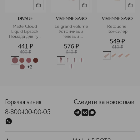
DIVAGE
VIVIENNE SABO
VIVIENNE SABO
Matte Cloud 
Le grand volume 
Retouche 
Liquid Lipstick 
Устойчивый 
Консилер
Помада для губ 
гелевый 
549
¤
жидкая
карандаш для 
441
¤
576
¤
губ
610
¤
490
¤
640
¤
+
2
<p class="MsoNormal"><span style="font-size: 12.0pt; line-
Горячая линия
Следите за новостями
8-800-100-00-05