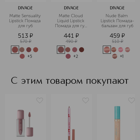
DIVAGE
DIVAGE
DIVAGE
Matte Sensuality 
Matte Cloud 
Nude Balm 
Lipstick Помада 
Liquid Lipstick 
Lipstick Помада-
для губ
Помада для губ 
бальзам для губ
жидкая
513
¤
441
¤
459
¤
570
¤
490
¤
510
¤
+
5
+
2
+
1
С этим товаром покупают