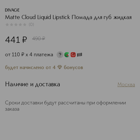
DIVAGE
Matte Cloud Liquid Lipstick Помада для губ жидкая
(
0
)
0
из
5
0
441
¤
490
¤
от
110
¤
х 4 платежа
будет начислено
от
4
бонусов
Наличие и доставка
Москва
Сроки доставки будут рассчитаны при оформлении
заказа