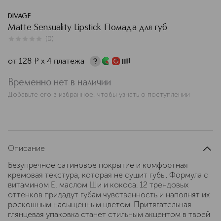
DIVAGE
Matte Sensuality Lipstick Помада для губ
(
0
)
0
из
5
0
от
128
¤
х 4 платежа
Временно нет в наличии
Добавьте его в избранное, чтобы узнать о поступлении
Описание
Безупречное сатиновое покрытие и комфортная
кремовая текстура, которая не сушит губы. Формула с
витамином Е, маслом Ши и кокоса. 12 трендовых
оттенков придадут губам чувственность и наполнят их
роскошным насыщенным цветом. Притягательная
глянцевая упаковка станет стильным акцентом в твоей