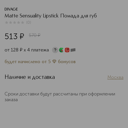
DIVAGE
Matte Sensuality Lipstick Помада для губ
(
0
)
0
из
5
0
513
¤
570
¤
от
128
¤
х 4 платежа
будет начислено
от
5
бонусов
Наличие и доставка
Москва
Сроки доставки будут рассчитаны при оформлении
заказа