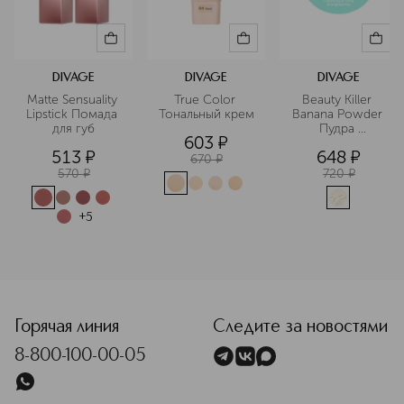
DIVAGE
DIVAGE
DIVAGE
Matte Sensuality 
True Color 
Beauty Killer 
Lipstick Помада 
Тональный крем
Banana Powder 
для губ
Пудра 
603
¤
рассыпчатая 
513
¤
648
¤
для лица
670
¤
570
¤
720
¤
+
5
<p class="MsoNormal"><span style="font-size: 12.0pt; line-
Горячая линия
Следите за новостями
8-800-100-00-05