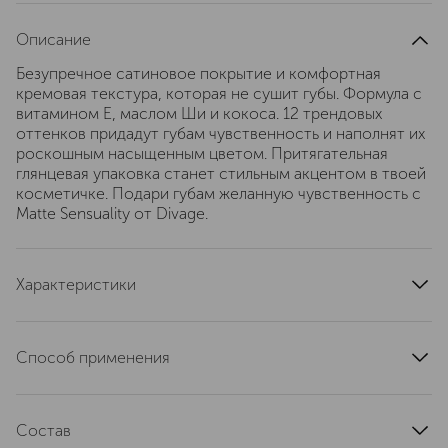
Описание
Безупречное сатиновое покрытие и комфортная
кремовая текстура, которая не сушит губы. Формула с
витамином Е, маслом Ши и кокоса. 12 трендовых
оттенков придадут губам чувственность и наполнят их
роскошным насыщенным цветом. Притягательная
глянцевая упаковка станет стильным акцентом в твоей
косметичке. Подари губам желанную чувственность с
Matte Sensuality от Divage.
Характеристики
тип кожи
для всех типов
область применения
губы
Способ применения
эффект
сатиновый
Нанести на губы
артикул
5025042
Состав