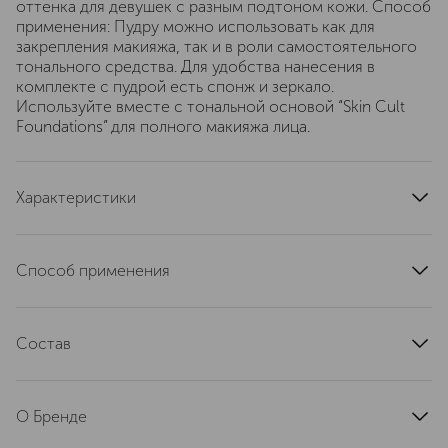
оттенка для девушек с разным подтоном кожи. Способ
применения: Пудру можно использовать как для
закрепления макияжа, так и в роли самостоятельного
тонального средства. Для удобства нанесения в
комплекте с пудрой есть спонж и зеркало.
Используйте вместе с тональной основой “Skin Cult
Foundations” для полного макияжа лица.
Характеристики
тип кожи
для всех типов
область применения
лицо
Способ применения
артикул
7021686
Пудру можно использовать как для закрепления
макияжа, так и в роли самостоятельного тонального
Состав
средства. Для удобства нанесения в комплекте с
пудрой есть спонж и зеркало. Используйте вместе с
Mica, Diisostearyl Malate, Nylon-12, CI 77891 (Titanium
тональной основой “Skin Cult Foundations” для полного
Dioxide), Ethylhexyl Palmitate, Polybutene, Lauroyl Lysine,
макияжа лица.
О Бренде
Phenoxyethanol, Hydrogen Dimethicone, Glyceryl
Caprylate, Dimethicone, Caprylyl Glycol,