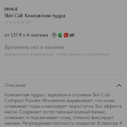
DIVAGE
Skin Cult Компактная пудра
(
0
)
0
из
5
0
от
137
¤
х 4 платежа
Временно нет в наличии
Добавьте его в избранное, чтобы узнать о поступлении
Описание
Компактная пудра с зеркалом и спонжем Skin Cult
Compact Powder. Мгновенно выравнивает тон кожи,
сглаживает поры и маскирует недостатки. Без эффекта
маски. Сохраняет естественный водный баланс,
освежает и подсвечивает кожу, отлично фиксирует
макияж. Регулируемая плотность покрытия. В палитре 4