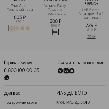
SIBERICA
True Color 
Volume Fuzzy 
Тональный крем
Тушь для 
LAB Biome 
ресниц c 
Аква-крем 3 в 1 
603
¤
эффектом 
для лица 
300
¤
супер объема
дневной 
670
¤
729
¤
гиалуроновый
590
¤
810
¤
50 мл
Горячая линия
Следите за новостями
8-800-100-00-05
Для вас
ИЛЬ ДЕ БОТЭ
Подарочные карты
КЛУБ ИЛЬ ДЕ БОТЭ