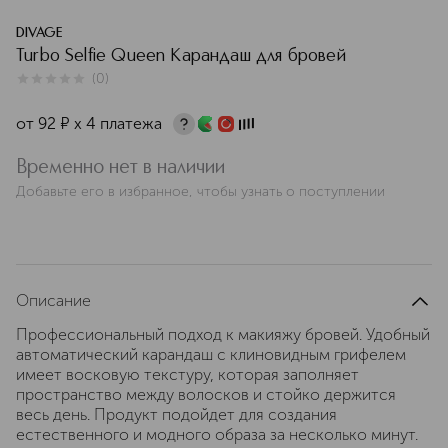
DIVAGE
Turbo Selfie Queen Карандаш для бровей
(
0
)
0
из
5
0
от
92
¤
х 4 платежа
Временно нет в наличии
Добавьте его в избранное, чтобы узнать о поступлении
Описание
Профессиональный подход к макияжу бровей. Удобный
автоматический карандаш с клиновидным грифелем
имеет восковую текстуру, которая заполняет
пространство между волосков и стойко держится
весь день. Продукт подойдет для создания
естественного и модного образа за несколько минут.